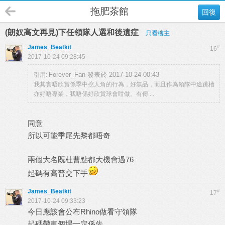
拖肥茶館
回復
(朗奴高文再見)下任領隊人選和後遺症
只看樓主
James_Beatkit
#
16
2017-10-24 09:28:45
Forever_Fan 發表於 2017-10-24 00:43
引用:
我其實唔欣賞係季中挖人角的行為，好無品，而且作為領隊中途跳槽
亦好唔專業，我唔係好欣賞球會咁做。有傳 ...
同意
所以可能季尾先黎都唔奇
兩個大名既杜曹點都大機會過76
起碼有高普交下手
James_Beatkit
#
17
2017-10-24 09:33:23
今日應該會公布Rhino做看守領隊
起碼帶車個場一定係先