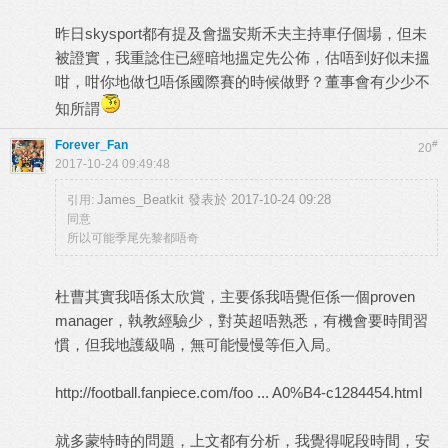
昨日skysport都有提及會搵安斯禾夫主持車仔個場，但未
被證實，我重諗住已經暗地搵定先公佈，估唔到好似未搵
咁，咁你地做乜唔係國際賽的時候做野？董事會有少少不
知所謂
Forever_Fan
#
20
2017-10-24 09:49:48
James_Beatkit 發表於 2017-10-24 09:28
引用:
同意
所以可能季尾先黎都唔奇
杜曹其實我唔係太欣賞，主要係我唔覺佢係一個proven
manager，執教經驗少，對英超唔熟悉，有機會要時間習
慣，但我地護級喎，無可能慢慢等佢入局。
http://football.fanpiece.com/foo ... A0%B4-c1284454.html
就多蒙特時的問題，上文都有分析，我覺得呢段時間，安