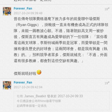
Forever_Fan
#
18
2017-10-24 09:39:48
曾在傳奇領隊費格遜麾下效力多年的前曼聯中場傑斯
（Ryan Giggs），掛靴後一直未有機會成為正式的球隊領
隊，未能一圓教波心願。不過，隨著朗奴高文周一被炒
後，傑斯直言有興趣成為愛華頓的下一任領隊：「當你看
看這兩支球隊，李斯特城兩季前是冠軍，而愛華頓是一間
擁有優良歷史的好球會；這兩間球會，都是我有興趣（執
教）的。」預料競爭者眾多，傑斯就補充：「不過，外面
還有很多教練，都會對這些空缺有興趣。」
傑斯就唔好啦
Forever_Fan
#
19
2017-10-24 09:42:04
James_Beatkit 發表於 2017-10-24 09:33
引用:
今日應該會公布Rhino做看守領隊
起碼帶車個場一定係先