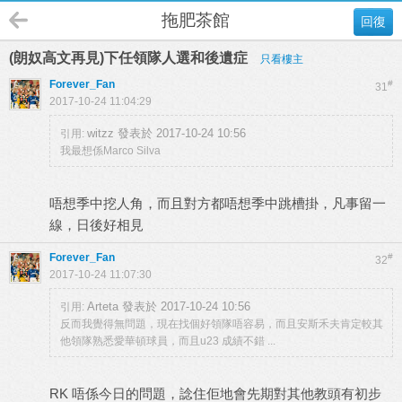
拖肥茶館
回復
(朗奴高文再見)下任領隊人選和後遺症
只看樓主
Forever_Fan
#
31
2017-10-24 11:04:29
witzz 發表於 2017-10-24 10:56
引用:
我最想係Marco Silva
唔想季中挖人角，而且對方都唔想季中跳槽掛，凡事留一
線，日後好相見
Forever_Fan
#
32
2017-10-24 11:07:30
Arteta 發表於 2017-10-24 10:56
引用:
反而我覺得無問題，現在找個好領隊唔容易，而且安斯禾夫肯定較其
他領隊熟悉愛華頓球員，而且u23 成績不錯 ...
RK 唔係今日的問題，諗住佢地會先期對其他教頭有初步