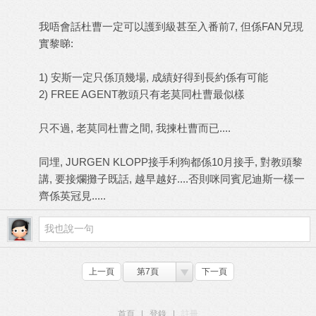
我唔會話杜曹一定可以護到級甚至入番前7, 但係FAN兄現
實黎睇:
1) 安斯一定只係頂幾場, 成績好得到長約係有可能
2) FREE AGENT教頭只有老莫同杜曹最似樣
只不過, 老莫同杜曹之間, 我揀杜曹而已....
同埋, JURGEN KLOPP接手利狗都係10月接手, 對教頭黎
講, 要接爛攤子既話, 越早越好....否則咪同賓尼迪斯一樣一
齊係英冠見.....
上一頁
第7頁
下一頁
首頁
|
登錄
|
註冊