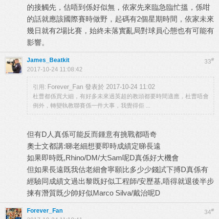
的接觸先，估唔到係好似無，依家先來臨急臨忙搵，係咁
的話就應該國際賽時做野，起碼有2個星期時間，依家未來
幾日就有2場比賽，始終未落實亂局對球員心態也有可能有
影響。
James_Beatkit
#
33
2017-10-24 11:08:42
Forever_Fan 發表於 2017-10-24 11:02
引用:
杜曹都係買大細，有好多未來過英超的教頭都要時間適應，杜曹唔會
例外，轉變執教聯賽係一件大事，我覺得佢 ...
但有D人真係可能反而鍾意有挑戰都唔奇
奧士文都講:睇老細想要即時成績定睇長遠
如果即時既,Rhino/DM/大Sam呢D真係好大機會
但如果長遠既我估老細會寧願比多少少錢試下搏D真係有
經驗同成績文過出黎既好似工程師/安歷基,唔得就退後半步
揀有潛質既少帥好似Marco Silva/戴治呢D
Forever_Fan
#
34