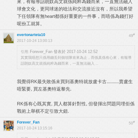
來，有報導話朗奴高文就係純粹為錢而來，一直無法融入
球會文化，更同球迷的唸法和交流接近沒有，所以我希望
下任領隊有無heart都係好重要的一件事，而唔係為錢打好
呢份工就算。
evertonarteta10
#
49
2017-10-24 13:00:13
Forever_Fan 發表於 2017-10-24 12:52
引用:
其實我唔想只係用錢丢到個領隊肯來為止，而係真係有心來，有報導
話朗奴高文就係純粹為錢而來，一直無法融入 ...
我覺得RK最失敗係未買到基奧特就放盧卡古..........賣盧生
唔緊要, 買左基奧特返黎先.
RK係有心既其實, 買人都算針對性, 但發揮出問題同埋佢係
戰術上舉棋不定引致大錯.
Forever_Fan
#
50
2017-10-24 13:15:16