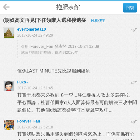
拖肥茶館
回復
(朗奴高文再見)下任領隊人選和後遺症
只看樓主
evertonarteta10
#
46
2017-10-24 12:49:29
Forever_Fan 發表於 2017-10-24 12:39
引用:
施蒙尼剛續約咋喎，份約到2020年
佢係LAST MINUTE先比說服到續約.
Fuko~
#
47
2017-10-24 12:51:45
其實干地都未必教到多一季...拜仁要搵人教太多選擇啦。
平心而論，杜曹係而家d人入面算係最有可能解決三攻中問
題個位。其他個d應該都會轉打番雙翼單攻中...
Forever_Fan
#
48
2017-10-24 12:52:18
其實我唔想只係用錢丢到個領隊肯來為止，而係真係有心