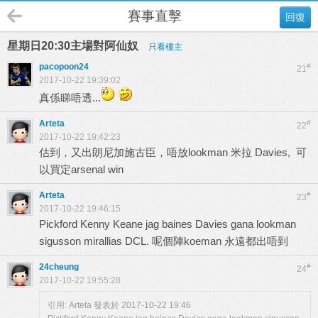
賽事直擊
回復
星期日20:30主場對阿仙奴
只看樓主
pacopoon24
#
21
2017-10-22 19:39:02
真係睇唔透...
Arteta
#
22
2017-10-22 19:42:23
估到，又出朗尼加施古臣，唔放lookman 米拉 Davies, 可
以買定arsenal win
Arteta
#
23
2017-10-22 19:46:15
Pickford Kenny Keane jag baines Davies gana lookman
sigusson mirallias DCL. 呢個陣koeman 永遠都出唔到
24cheung
#
24
2017-10-22 19:55:28
引用:
Arteta 發表於 2017-10-22 19:46