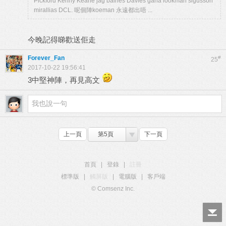
Pickford Kenny Keane jag baines Davies gana lookman sigusson
mirallias DCL. 呢個陣koeman 永遠都出唔 ...
今晚記得睇歡送佢走
Forever_Fan
#
25
2017-10-22 19:56:41
3中堅神陣，再見高文
上一頁
第5頁
下一頁
首頁
|
登錄
|
註冊
標準版
|
觸屏版
|
電腦版
|
客戶端
© Comsenz Inc.