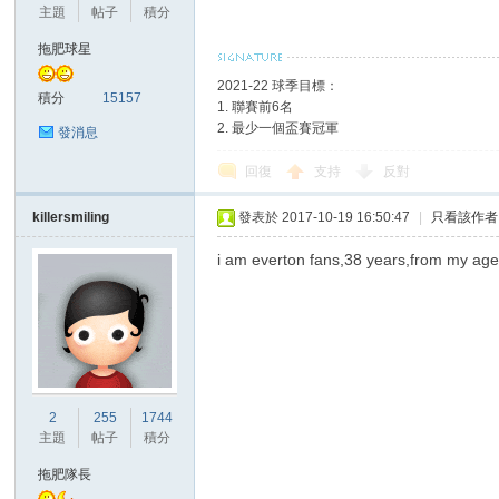
華
主題
帖子
積分
拖肥球星
2021-22 球季目標：
積分
15157
1. 聯賽前6名
2. 最少一個盃賽冠軍
發消息
回復
支持
反對
killersmiling
發表於 2017-10-19 16:50:47
|
只看該作者
頓
i am everton fans,38 years,from my ag
2
255
1744
主題
帖子
積分
迷
拖肥隊長