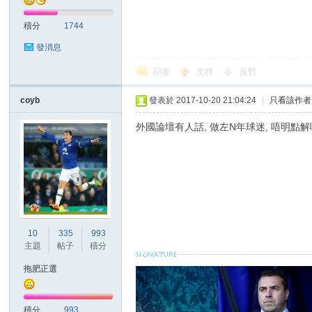
積分
1744
發消息
回復
支持
反對
coyb
發表於 2017-10-20 21:04:24
|
只看該作者
討
外國論壇有人話, 做左N年球迷, 唔明點
10
335
993
主題
帖子
積分
論
拖肥正選
積分
993