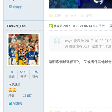
發消息
回復
支持
反對
Forever_Fan
發表於 2017-10-20 21:06:14
來自手機
|
區
coyb 發表於 2017-10-20 21:0
外國論壇有人話, 做左N年球迷
唔明嗰個球迷係盲的，又或者係其他球會
8
5671
1萬
主題
帖子
積分
拖肥球星
積分
15157
發消息