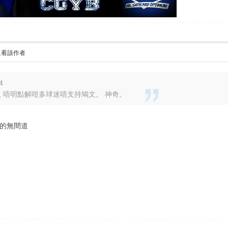
只看該作者
4
, 唔明點解咁多球迷唔支持鳩文。 神奇。
的無間道