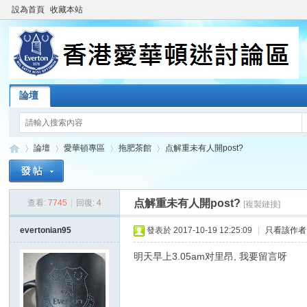
設為首頁
收藏本站
論壇
論壇
愛華頓專區
拖肥茶館
点解重未有人開post?
点解重未有人開post?
查看:
7745
|
回復:
4
[複製鏈接]
香
»
›
›
›
evertonian95
發表於 2017-10-19 12:25:09
|
只看該作者
明天早上3.05am对里昂, 我要留言呀