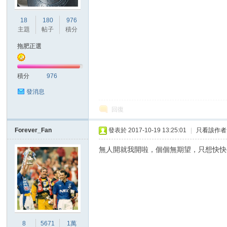
18
180
976
港
主題
帖子
積分
拖肥正選
積分
976
發消息
回復
愛
Forever_Fan
發表於 2017-10-19 13:25:01
|
只看該作者
無人開就我開啦，個個無期望，只想快快
8
5671
1萬