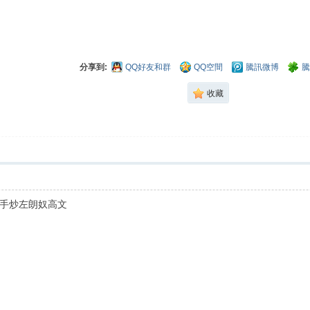
分享到:
QQ好友和群
QQ空間
騰訊微博
騰
收藏
手炒左朗奴高文