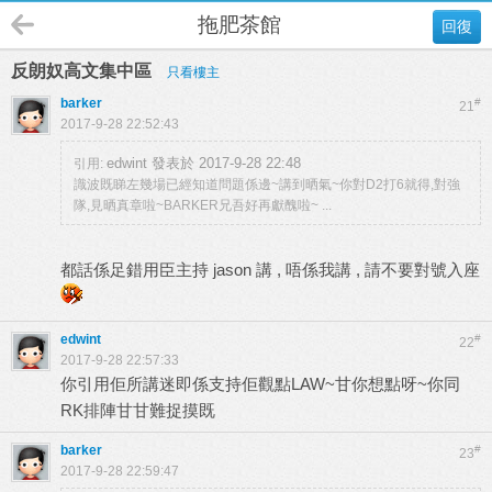
拖肥茶館
回復
反朗奴高文集中區
只看樓主
barker
#
21
2017-9-28 22:52:43
edwint 發表於 2017-9-28 22:48
引用:
識波既睇左幾場已經知道問題係邊~講到晒氣~你對D2打6就得,對強
隊,見晒真章啦~BARKER兄吾好再獻醜啦~ ...
都話係足錯用臣主持 jason 講 , 唔係我講 , 請不要對號入座
edwint
#
22
2017-9-28 22:57:33
你引用佢所講迷即係支持佢觀點LAW~甘你想點呀~你同
RK排陣甘甘難捉摸既
barker
#
23
2017-9-28 22:59:47