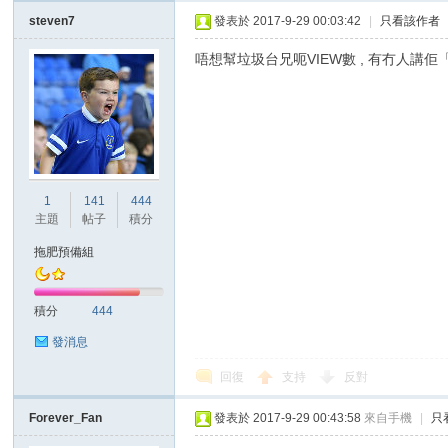
steven7
發表於 2017-9-29 00:03:42
|
只看該作者
唔想幫垃圾台兄呃VIEW數 , 有冇人講
1
141
444
主題
帖子
積分
拖肥預備組
積分
444
發消息
回復
支持
反對
Forever_Fan
發表於 2017-9-29 00:43:58
來自手機
|
只