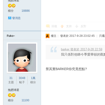
拖肥球星
積分
18886
發消息
回復
支持
反對
Fuko~
樓主
|
發表於 2017-9-28 23:02:45
|
只看
討
barker 發表於 2017-9-28 22:59
我只係對他睇今季愛華頓的觀
禁其實BARKER你究竟想點?
31
3048
1萬
主題
帖子
積分
論
拖肥球星
積分
11100