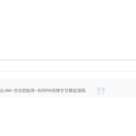
LAW~甘你想點呀~你同RK排陣甘甘難捉摸既