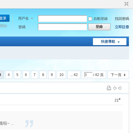
用戶名
自動登錄
找回密碼
開始
登錄
密碼
立即註冊
快捷導航
3
4
5
6
7
8
9
10
... 42
/ 42 頁
下一頁
#
21
~ ...