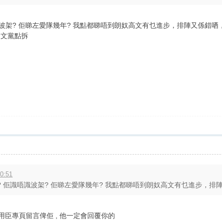
佢識唔識波架? 佢睇左愛隊幾年? 我點都睇唔到朗奴高文有乜進步，排陣又
迷文黨點拆
0:51
架? 佢識唔識波架? 佢睇左愛隊幾年? 我點都睇唔到朗奴高文有乜進步，排陣又
k 或足錯用臣專頁留言俾佢 , 他一定會回覆你的