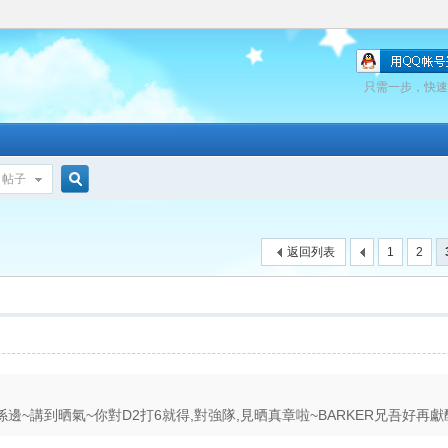
只需一步，快速
帖子
搜
返回列表
1
2
索
~講到晒氣~你對D2打6就得,對強隊,見晒真章啦~BARKER兄吾好再獻醜啦