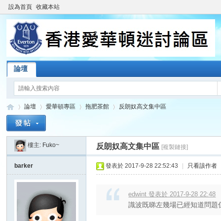
設為首頁
收藏本站
論壇
論壇
愛華頓專區
拖肥茶館
反朗奴高文集中區
樓主:
Fuko~
反朗奴高文集中區
[複製鏈接]
香
»
›
›
›
barker
發表於 2017-9-28 22:52:43
|
只看該作者
edwint 發表於 2017-9-28 22:48
識波既睇左幾場已經知道問題係邊