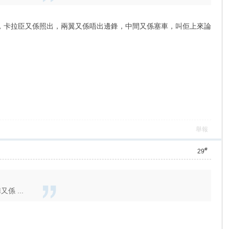
係錯哂，卡拉臣又係照出，兩翼又係唔出邊鋒，中間又係塞車，叫佢上來論
舉報
#
29
係 ...