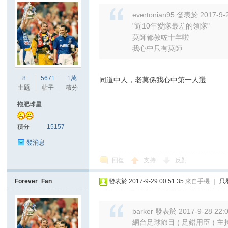
evertonian95 發表於 2017-9-2
"近10年愛隊最差的領隊"
莫師都教咗十年啦
我心中只有莫師
8
5671
1萬
同道中人，老莫係我心中第一人選
主題
帖子
積分
拖肥球星
積分
15157
發消息
回復
支持
反對
Forever_Fan
發表於 2017-9-29 00:51:35
來自手機
|
只
barker 發表於 2017-9-28 22:
網台足球節目 ( 足錯用臣 ) 主