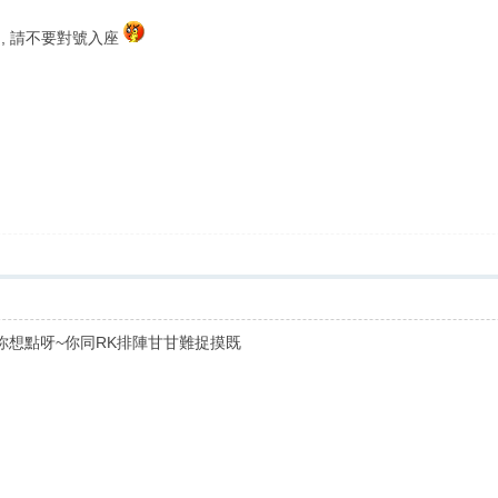
講 , 請不要對號入座
你想點呀~你同RK排陣甘甘難捉摸既