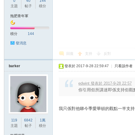
0
40
144
華
主題
帖子
積分
拖肥青年軍
積分
144
發消息
回復
支持
反對
頓
barker
發表於 2017-9-28 22:59:47
|
只看該作者
edwint 發表於 2017-9-28 22:57
你引用佢所講迷即係支持佢觀點
我只係對他睇今季愛華頓的觀點一半支持
119
6842
1萬
迷
主題
帖子
積分