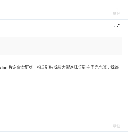
舉報
#
25
iri 肯定會做野喇 , 相反到時成績大躍進咪等到今季完先算 , 我都
舉報