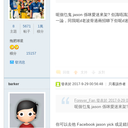
呢個乜鬼 jason 係咪愛迷來架? 
一論，同我呢d老波骨過兩招睇下佢呢d
8
5671
1萬
主題
帖子
積分
拖肥球星
積分
15157
發消息
回復
支持
反對
barker
發表於 2017-9-29 00:56:48
|
只看該作者
Forever_Fan 發表於 2017-9-29 0
呢個乜鬼 jason 係咪愛迷來
你可以去他 Facebook jason yic