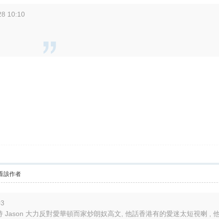
8 10:10
看該作者
03
持 Jason 大力反對愛華頓而家炒朗奴高文, 他話香港有的愛迷太短視喇 , 他話