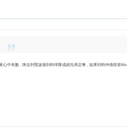
心中有數 , 咪去到聖誕後到時球隊成績先再定奪 , 如果到時仲係咁差Mosh