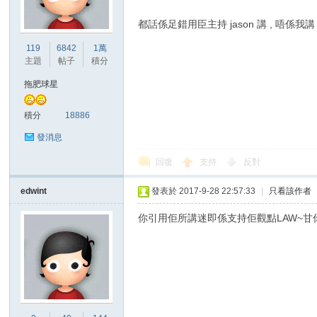
都話係足錯用臣主持 jason 講 , 唔係我
港
119
6842
1萬
主題
帖子
積分
拖肥球星
積分
18886
發消息
回復
支持
反對
愛
edwint
發表於 2017-9-28 22:57:33
|
只看該作者
你引用佢所講迷即係支持佢觀點LAW~甘