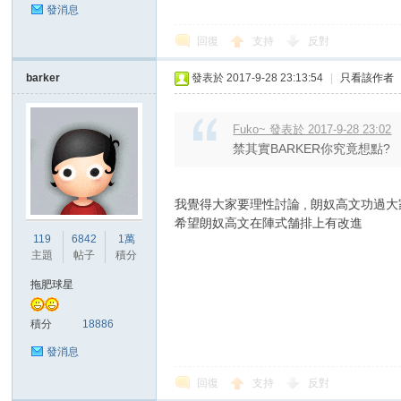
發消息
回復
支持
反對
barker
發表於 2017-9-28 23:13:54
|
只看該作者
區
Fuko~ 發表於 2017-9-28 23:02
禁其實BARKER你究竟想點?
我覺得大家要理性討論 , 朗奴高文功過大家
希望朗奴高文在陣式舗排上有改進
119
6842
1萬
主題
帖子
積分
拖肥球星
積分
18886
發消息
回復
支持
反對