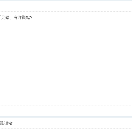
佢「足錯」有咩觀點?
看該作者