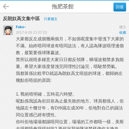
拖肥茶館
回復
反朗奴高文集中區
只看樓主
Fuko~
樓主
2017-9-26 21:07:23
收藏
大家都反左成個幾兩個月，不如係呢度集中發洩下大家的
不滿。始終唔同球迷有唔同諗法，有人認為隊波唔理邊個
教，最緊要係球隊嬴波。
禁所以就唔多鍾意大家日日都反領隊，睇場波都禁多負能
量。希望大家係度發洩完同理性討論完，唔駛禁勞氣。
我都算係比較早D就認為朗奴高文唔掂的球迷，都歸納左
幾點佢唔掂的原因:
1. 戰術唔明確，五時花六時變。
呢點係我認為佢目前為止最失敗的地方。球員都係人，佢
地踢左十幾廿年，有D仲踢左成30年，佢地對自己的踢法
同位置感已經有慣性。
你叫佢地場場都踢唔同位置，場場的工作都唔一樣，美斯
去踢都唔會踢得好啦? 更何況我地隊波禁樣俾你大換血，