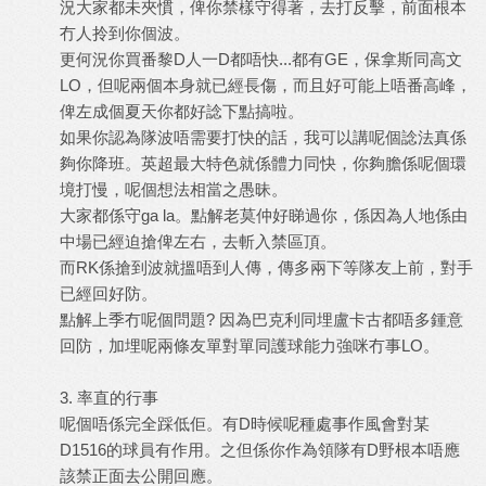
況大家都未夾慣，俾你禁樣守得著，去打反擊，前面根本
冇人拎到你個波。
更何況你買番黎D人一D都唔快...都有GE，保拿斯同高文
LO，但呢兩個本身就已經長傷，而且好可能上唔番高峰，
俾左成個夏天你都好諗下點搞啦。
如果你認為隊波唔需要打快的話，我可以講呢個諗法真係
夠你降班。英超最大特色就係體力同快，你夠膽係呢個環
境打慢，呢個想法相當之愚昧。
大家都係守ga la。點解老莫仲好睇過你，係因為人地係由
中場已經迫搶俾左右，去斬入禁區頂。
而RK係搶到波就搵唔到人傳，傳多兩下等隊友上前，對手
已經回好防。
點解上季冇呢個問題? 因為巴克利同埋盧卡古都唔多鍾意
回防，加埋呢兩條友單對單同護球能力強咪冇事LO。
3. 率直的行事
呢個唔係完全踩低佢。有D時候呢種處事作風會對某
D1516的球員有作用。之但係你作為領隊有D野根本唔應
該禁正面去公開回應。