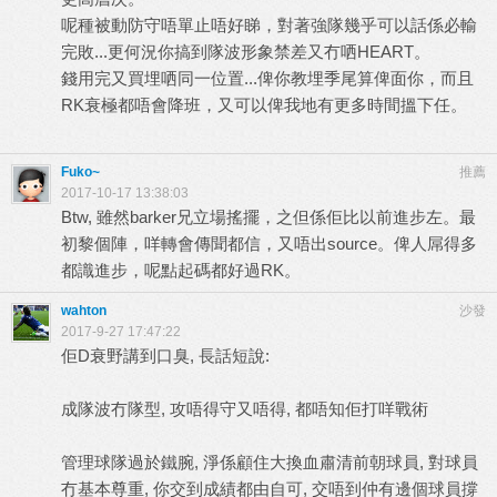
呢種被動防守唔單止唔好睇，對著強隊幾乎可以話係必輸
完敗...更何況你搞到隊波形象禁差又冇哂HEART。
錢用完又買埋哂同一位置...俾你教埋季尾算俾面你，而且
RK衰極都唔會降班，又可以俾我地有更多時間搵下任。
Fuko~
推薦
2017-10-17 13:38:03
Btw, 雖然barker兄立場搖擺，之但係佢比以前進步左。最
初黎個陣，咩轉會傳聞都信，又唔出source。俾人屌得多
都識進步，呢點起碼都好過RK。
wahton
沙發
2017-9-27 17:47:22
佢D衰野講到口臭, 長話短說:
成隊波冇隊型, 攻唔得守又唔得, 都唔知佢打咩戰術
管理球隊過於鐵腕, 淨係顧住大換血肅清前朝球員, 對球員
冇基本尊重, 你交到成績都由自可, 交唔到仲有邊個球員撐