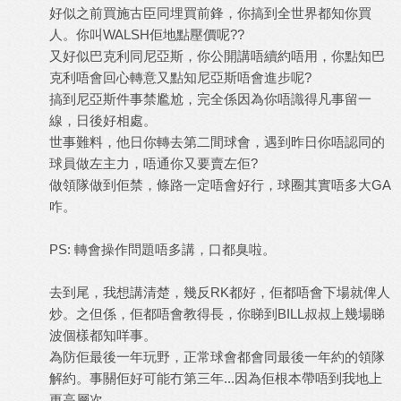
好似之前買施古臣同埋買前鋒，你搞到全世界都知你買
人。你叫WALSH佢地點壓價呢??
又好似巴克利同尼亞斯，你公開講唔續約唔用，你點知巴
克利唔會回心轉意又點知尼亞斯唔會進步呢?
搞到尼亞斯件事禁尷尬，完全係因為你唔識得凡事留一
線，日後好相處。
世事難料，他日你轉去第二間球會，遇到昨日你唔認同的
球員做左主力，唔通你又要賣左佢?
做領隊做到佢禁，條路一定唔會好行，球圈其實唔多大GA
咋。
PS: 轉會操作問題唔多講，口都臭啦。
去到尾，我想講清楚，幾反RK都好，佢都唔會下場就俾人
炒。之但係，佢都唔會教得長，你睇到BILL叔叔上幾場睇
波個樣都知咩事。
為防佢最後一年玩野，正常球會都會同最後一年約的領隊
解約。事關佢好可能冇第三年...因為佢根本帶唔到我地上
更高層次。