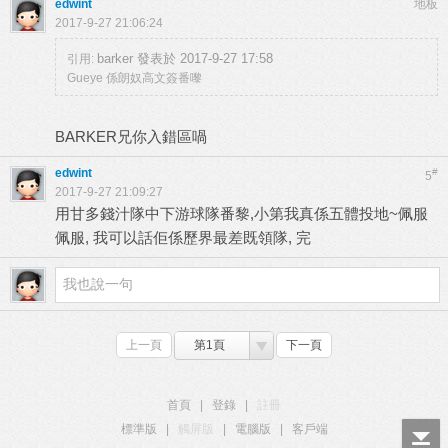
edwint
地板
2017-9-27 21:06:24
barker 發表於 2017-9-27 17:58
引用:
Gueye 係朗奴高文簽番嚟
BARKER兄你入錯區喎
edwint
#
5
2017-9-27 21:09:27
用甘多錢汁隊中下游球隊番黎,小第我真係五體投地~佩服
佩服, 我可以話佢係歷界最差既領隊, 完
上一頁
第1頁
下一頁
首頁
|
登錄
|
註冊
標準版
|
觸屏版
|
電腦版
|
客戶端