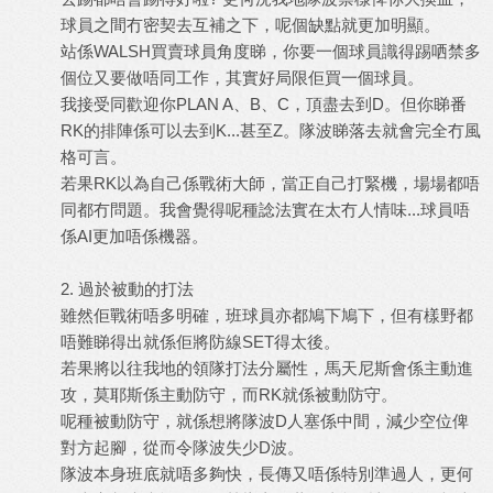
球員之間冇密契去互補之下，呢個缺點就更加明顯。
站係WALSH買賣球員角度睇，你要一個球員識得踢哂禁多
個位又要做唔同工作，其實好局限佢買一個球員。
我接受同歡迎你PLAN A、B、C，頂盡去到D。但你睇番
RK的排陣係可以去到K...甚至Z。隊波睇落去就會完全冇風
格可言。
若果RK以為自己係戰術大師，當正自己打緊機，場場都唔
同都冇問題。我會覺得呢種諗法實在太冇人情味...球員唔
係AI更加唔係機器。
2. 過於被動的打法
雖然佢戰術唔多明確，班球員亦都鳩下鳩下，但有樣野都
唔難睇得出就係佢將防線SET得太後。
若果將以往我地的領隊打法分屬性，馬天尼斯會係主動進
攻，莫耶斯係主動防守，而RK就係被動防守。
呢種被動防守，就係想將隊波D人塞係中間，減少空位俾
對方起腳，從而令隊波失少D波。
隊波本身班底就唔多夠快，長傳又唔係特別準過人，更何