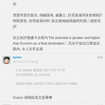
你
買賣球員冇眼光, 倒錢落海, 威廉士, 舒尼達連同保拿斯呢D
咁既貨色, 加埋超過50M, 除左痴鳩線我搵唔到第二個形容
詞
佢之前評價盧卡古呢句"His potential is greater and higher
than Everton as a final destination.", 完全不放自己隊波在
眼內, 令人非常反感
barker
板凳
2017-9-27 17:58:42
wahton 發表於 2017-9-27 17:47
引用:
佢D衰野講到口臭, 長話短說:
成隊波冇隊型, 攻唔得守又唔得, 都唔知佢打咩戰術
Gueye 係朗奴高文簽番嚟