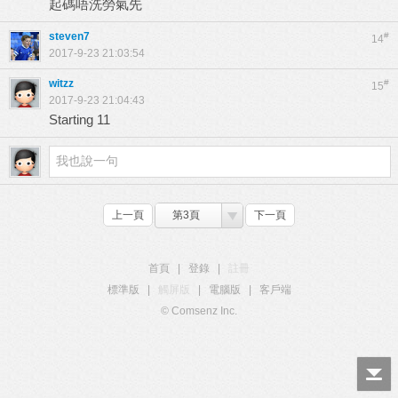
起碼唔洗勞氣先
steven7
#
14
2017-9-23 21:03:54
witzz
#
15
2017-9-23 21:04:43
Starting 11
上一頁
第3頁
下一頁
首頁
|
登錄
|
註冊
標準版
|
觸屏版
|
電腦版
|
客戶端
© Comsenz Inc.