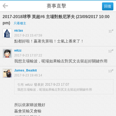
賽事直擊
回復
2017-2018球季 英超#6 主場對般尼茅夫 (23/09/2017 10:00
pm)
只看樓主
niclas
#
11
2017-9-23 15:47:59
點都好啦！嬴著先算啦！士氣上番來了！
witzz
#
12
2017-9-23 17:07:22
我想主場輸波，呢場如果輸左對尻文去留起好關鍵作用
James_Beatkit
#
13
2017-9-23 19:46:14
witzz 發表於 2017-9-23 17:07
引用:
我想主場輸波，呢場如果輸左對尻文去留起好關鍵作用
所以依家睇波幾好
贏會笑輸又會輸