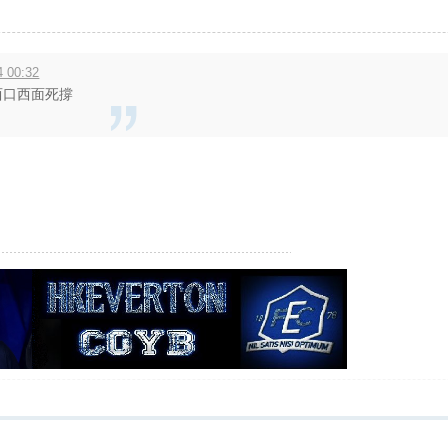
 00:32
仲西口西面死撐