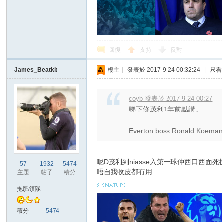
回復
支持
反對
James_Beatkit
樓主
|
發表於 2017-9-24 00:32:24
|
只看
討
coyb 發表於 2017-9-24 00:27
睇下條茂利1年前點講。
Everton boss Ronald Koeman in
呢D茂利到niasse入第一球仲西口西面死
57
1932
5474
唔自我收皮都冇用
主題
帖子
積分
論
拖肥領隊
積分
5474