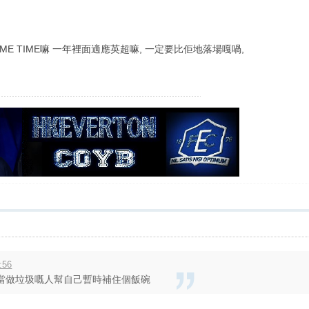
E TIME嘛 一年裡面適應英超嘛, 一定要比佢地落場嘎喎,
:56
當做垃圾嘅人幫自己暫時補住個飯碗