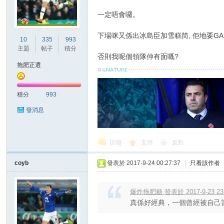
一定唔會囉。
港
下場咪又係出冰島臣加雪糕筒, 佢地要GAM
10
335
993
主題
帖子
積分
否則我呢個領隊仲有面嘅?
拖肥正選
積分
993
發消息
愛
回復
支持
反對
coyb
發表於 2017-9-24 00:27:37
|
只看該作者
爆炸拖肥糖 發表於 2017-9-23 23
真係好經典，一個曾經被自己