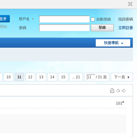
用戶名
自動登錄
找回密碼
開始
登錄
密碼
立即註冊
快捷導航
10
11
12
13
14
15
... 21
/ 21 頁
下一頁
#
101