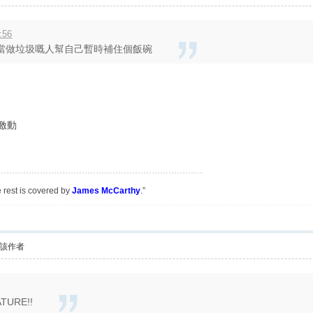
:56
當做垃圾嘅人幫自己暫時補住個飯碗
激動
e rest is covered by
James McCarthy
.”
該作者
ATURE!!