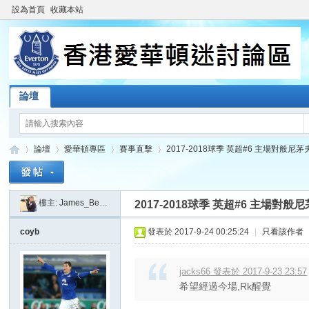
設為首頁
收藏本站
論壇
論壇
愛華頓專區
賽事直擊
2017-2018球季 英超#6 主場對般尼茅夫 (23/
樓主:
James_Beatkit
2017-2018球季 英超#6 主場對般尼茅夫 (
香
»
›
›
›
coyb
發表於 2017-9-24 00:25:24
|
只看該作者
jacks66 發表於 2017-9-23 23:57
希望經過今場,Rk醒覺