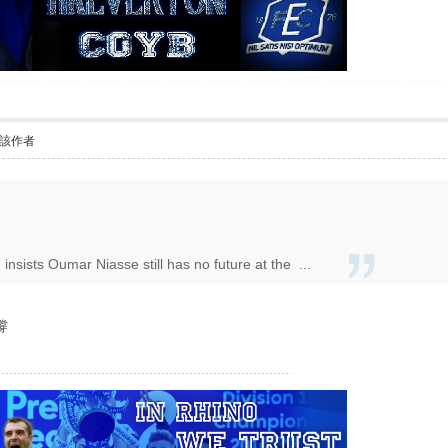
該作者
sists Oumar Niasse still has no future at the ...
撐