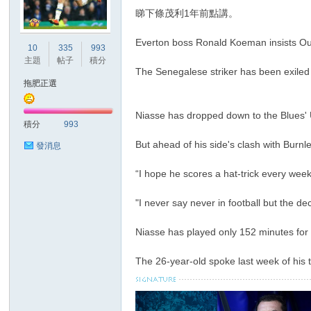
華
睇下條茂利1年前點講。
Everton boss Ronald Koeman insists Ouma
10
335
993
主題
帖子
積分
The Senegalese striker has been exile
拖肥正選
Niasse has dropped down to the Blues' 
積分
993
頓
But ahead of his side's clash with Burn
發消息
“I hope he scores a hat-trick every wee
"I never say never in football but the de
Niasse has played only 152 minutes for 
The 26-year-old spoke last week of his t
迷