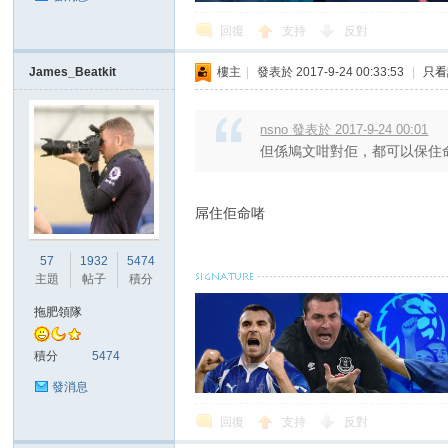
回復
支持
反對
James_Beatkit
樓主
|
發表於 2017-9-24 00:33:53
|
只看
nsno 發表於 2017-9-24 00:01
但係鳩文咁對佢，都可以保住
屌住佢命啫
57
1932
5474
主題
帖子
積分
拖肥領隊
積分
5474
發消息
回復
支持
反對