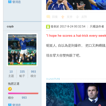
發消息
回復
支持
反對
區
coyb
發表於 2017-9-24 00:32:54
|
只看該作者
“I hope he scores a hat-trick every wee
呢挺人, 自以為是到爆炸。 把口又夠晒賤,
現在擘大你雙狗眼了吧。
10
335
993
主題
帖子
積分
拖肥正選
積分
993
發消息