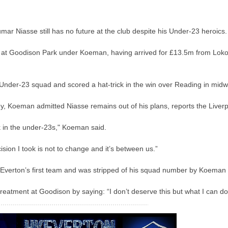
r Niasse still has no future at the club despite his Under-23 heroics.
d at Goodison Park under Koeman, having arrived for £13.5m from Lok
Under-23 squad and scored a hat-trick in the win over Reading in mid
ley, Koeman admitted Niasse remains out of his plans, reports the Liver
k in the under-23s," Koeman said.
cision I took is not to change and it’s between us.”
Everton’s first team and was stripped of his squad number by Koeman i
reatment at Goodison by saying: “I don’t deserve this but what I can do