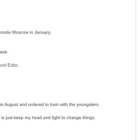
omotiv Moscow in January.
week.
pool Echo.
n August and ordered to train with the youngsters.
 is just keep my head and fight to change things.