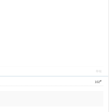
舉報
#
102