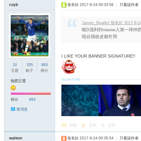
coyb
發表於 2017-9-24 00:33:56
|
只看該作者
James_Beatkit 發表於 2017-9-24
呢D茂利到niasse入第一球
唔自我收皮都冇用
I LIKE YOUR BANNER SIGNATURE!!
10
335
993
主題
帖子
積分
拖肥正選
積分
993
發消息
回復
支持
反對
wahton
發表於 2017-9-24 00:35:54
|
只看該作者