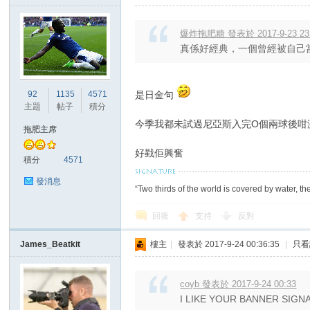
爆炸拖肥糖 發表於 2017-9-23 23
真係好經典，一個曾經被自己
92
1135
4571
是日金句
主題
帖子
積分
今季我都未試過尼亞斯入完O個兩球後咁
拖肥主席
好戥佢興奮
積分
4571
發消息
“Two thirds of the world is covered by water, th
回復
支持
反對
James_Beatkit
樓主
|
發表於 2017-9-24 00:36:35
|
只看
coyb 發表於 2017-9-24 00:33
I LIKE YOUR BANNER SIGN