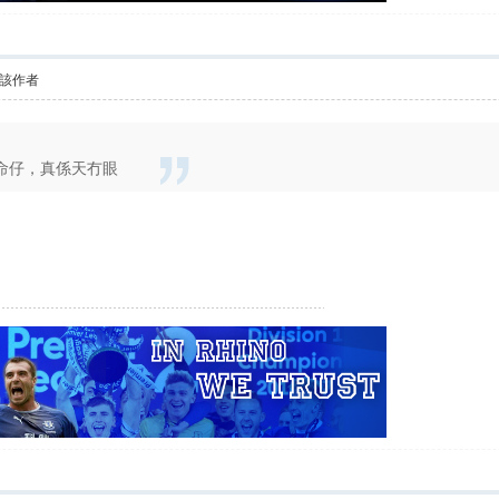
該作者
命仔，真係天冇眼