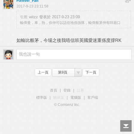
Forever_Fan
#
45
2017-9-23 23:11:58
witzz 發表於 2017-9-23 23:09
引用:
輸俾曼，車，熱，你仲可以話佢地係強隊，輸俾般茅仲有咩藉口
如輸比般茅，今場之後我唔信班英國愛迷重係度撐RK
上一頁
第9頁
下一頁
首頁
|
登錄
|
註冊
標準版
|
觸屏版
|
電腦版
|
客戶端
© Comsenz Inc.