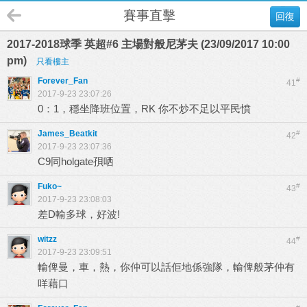
賽事直擊
回復
2017-2018球季 英超#6 主場對般尼茅夫 (23/09/2017 10:00
pm)
只看樓主
Forever_Fan
#
41
2017-9-23 23:07:26
0：1，穩坐降班位置，RK 你不炒不足以平民憤
James_Beatkit
#
42
2017-9-23 23:07:36
C9同holgate孭哂
Fuko~
#
43
2017-9-23 23:08:03
差D輸多球，好波!
witzz
#
44
2017-9-23 23:09:51
輸俾曼，車，熱，你仲可以話佢地係強隊，輸俾般茅仲有
咩藉口