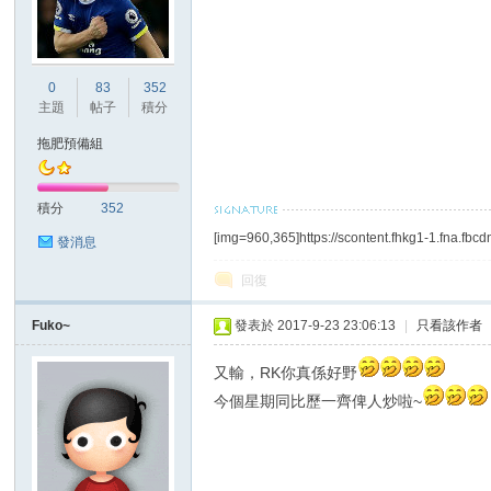
0
83
352
主題
帖子
積分
拖肥預備組
積分
352
[img=960,365]https://scontent.fhkg1-1.fna.
發消息
回復
Fuko~
發表於 2017-9-23 23:06:13
|
只看該作者
又輸，RK你真係好野
今個星期同比歷一齊俾人炒啦~