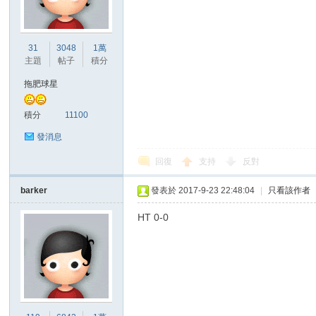
港
31
3048
1萬
主題
帖子
積分
拖肥球星
積分
11100
發消息
回復
支持
反對
愛
barker
發表於 2017-9-23 22:48:04
|
只看該作者
HT 0-0