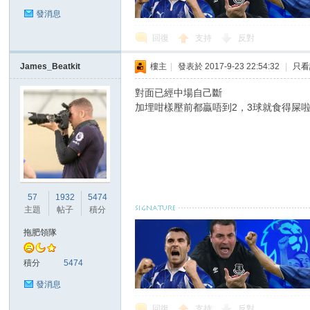
發消息
回復
支持
反對
James_Beatkit
樓主
|
發表於 2017-9-23 22:54:32
|
只看
區
對面已經中場自己斷
加埋咁樣壓前都贏唔到2，3球就食得屎
57
1932
5474
主題
帖子
積分
拖肥領隊
積分
5474
發消息
回復
支持
反對