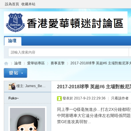
設為首頁
收藏本站
論壇
論壇
愛華頓專區
賽事直擊
2017-2018球季 英超#6 主場對般尼茅夫 (23/
樓主:
James_Beatkit
2017-2018球季 英超#6 主場對般尼茅夫 (
香
»
›
›
›
Fuko~
發表於 2017-9-23 22:29:36
|
只看該作者
同上季一Q樣毫無進步...打左2X分鐘都唔
中間塞哂車大它遠分邊俾左右閘唔係問題
禁GE進攻真弱智...