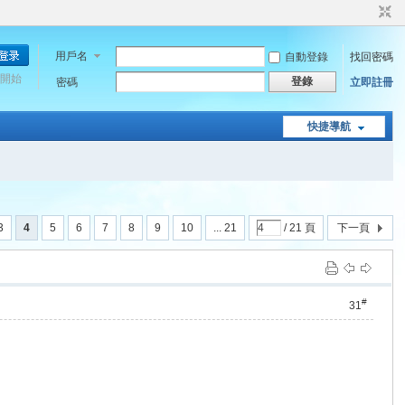
用戶名
自動登錄
找回密碼
開始
登錄
密碼
立即註冊
快捷導航
3
4
5
6
7
8
9
10
... 21
/ 21 頁
下一頁
#
31