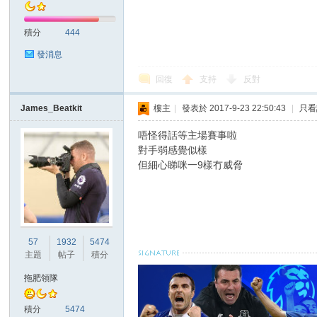
積分
444
發消息
回復
支持
反對
James_Beatkit
樓主
|
發表於 2017-9-23 22:50:43
|
只看
討
唔怪得話等主場賽事啦
對手弱感覺似樣
但細心睇咪一9樣冇威脅
57
1932
5474
論
主題
帖子
積分
拖肥領隊
積分
5474