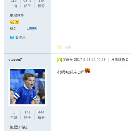
119
6842
1萬
華
主題
帖子
積分
拖肥球星
積分
18886
發消息
回復
steven7
發表於 2017-9-23 22:49:27
|
只看該作者
頓
都唔知睇左D咩
1
141
444
主題
帖子
積分
迷
拖肥預備組