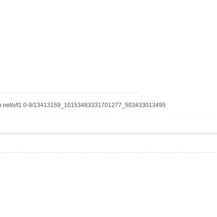
fbcdn.net/v/t1.0-9/13413159_10153483331701277_503433013495