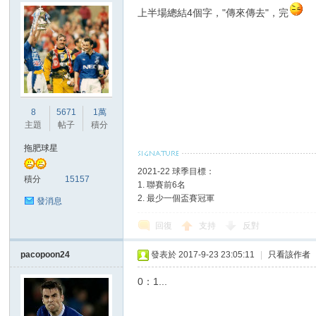
上半場總結4個字，"傳來傳去"，完
8
5671
1萬
主題
帖子
積分
拖肥球星
2021-22 球季目標：
積分
15157
1. 聯賽前6名
2. 最少一個盃賽冠軍
發消息
回復
支持
反對
pacopoon24
發表於 2017-9-23 23:05:11
|
只看該作者
0：1...