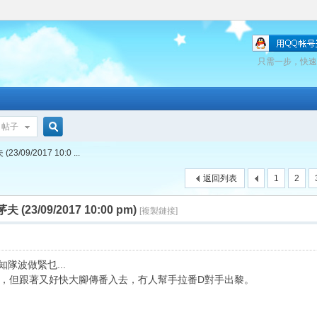
只需一步，快速
帖子
搜
09/2017 10:0 ...
返回列表
1
2
索
23/09/2017 10:00 pm)
[複製鏈接]
知隊波做緊乜...
，但跟著又好快大腳傳番入去，冇人幫手拉番D對手出黎。