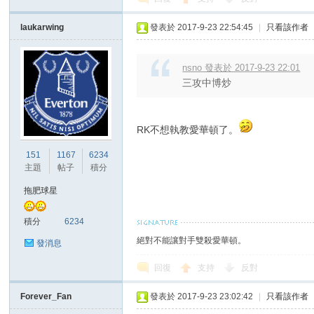
laukarwing
發表於 2017-9-23 22:54:45
|
只看該作者
nsno 發表於 2017-9-23 22:01
三攻中博炒
RK不想執教愛華頓了。
151
1167
6234
主題
帖子
積分
拖肥球星
積分
6234
絕對不能讓對手雙殺愛華頓。
發消息
回復
支持
反對
Forever_Fan
發表於 2017-9-23 23:02:42
|
只看該作者