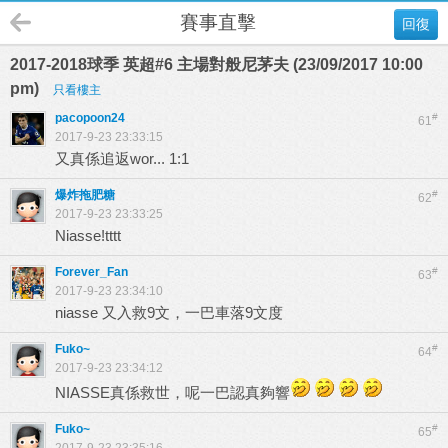
賽事直擊
回復
2017-2018球季 英超#6 主場對般尼茅夫 (23/09/2017 10:00
pm)
只看樓主
pacopoon24
#
61
2017-9-23 23:33:15
又真係追返wor... 1:1
爆炸拖肥糖
#
62
2017-9-23 23:33:25
Niasse!tttt
Forever_Fan
#
63
2017-9-23 23:34:10
niasse 又入救9文，一巴車落9文度
Fuko~
#
64
2017-9-23 23:34:12
NIASSE真係救世，呢一巴認真夠響
Fuko~
#
65