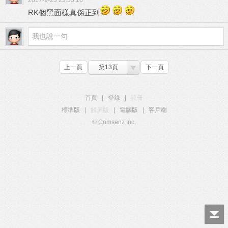
2017-9-23 23:35:16
RK個黑面樣真係正到
上一頁
第13頁
下一頁
首頁
|
登錄
|
註冊
標準版
|
觸屏版
|
電腦版
|
客戶端
© Comsenz Inc.