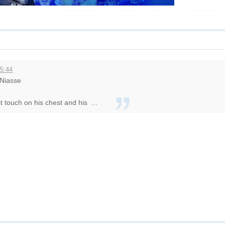
5:44
 Niasse
t touch on his chest and his ...