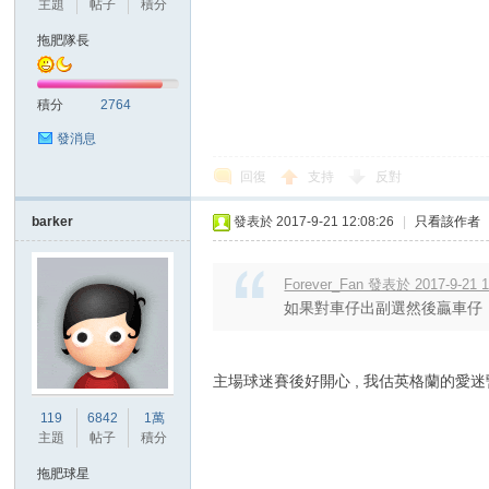
主題
帖子
積分
拖肥隊長
積分
2764
發消息
討
回復
支持
反對
barker
發表於 2017-9-21 12:08:26
|
只看該作者
Forever_Fan 發表於 2017-9-21 1
如果對車仔出副選然後贏車仔，
主場球迷賽後好開心 , 我估英格蘭的愛
論
119
6842
1萬
主題
帖子
積分
拖肥球星