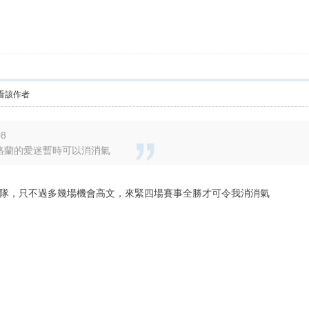
看該作者
08
英格蘭的愛迷暫時可以消消氣
隊，只不過多幾場機會高文，來緊四場賽事全勝才可令我消消氣