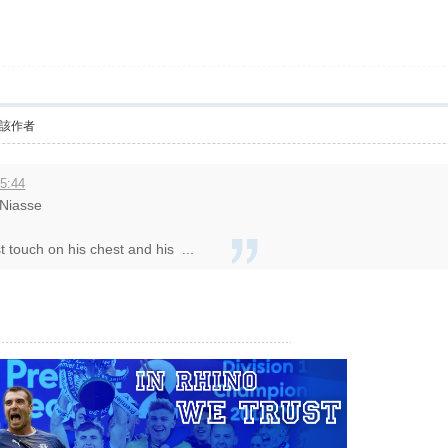
該作者
5:44
 Niasse
t touch on his chest and his ...