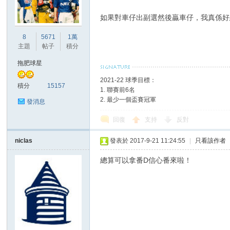
如果對車仔出副選然後贏車仔，我真係好
港
8
5671
1萬
主題
帖子
積分
拖肥球星
2021-22 球季目標：
積分
15157
1. 聯賽前6名
2. 最少一個盃賽冠軍
發消息
回復
支持
反對
愛
niclas
發表於 2017-9-21 11:24:55
|
只看該作者
總算可以拿番D信心番來啦！