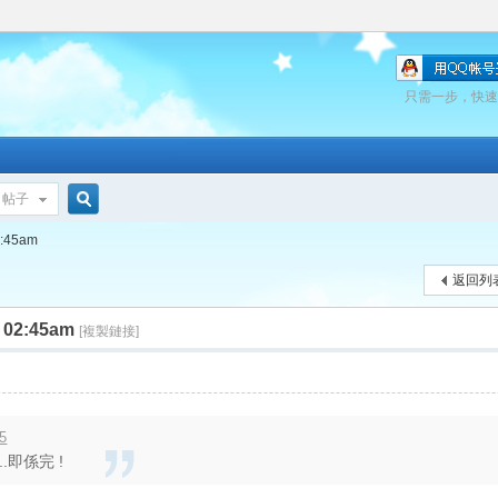
只需一步，快速
帖子
搜
:45am
返回列
索
 02:45am
[複製鏈接]
5
..即係完 !