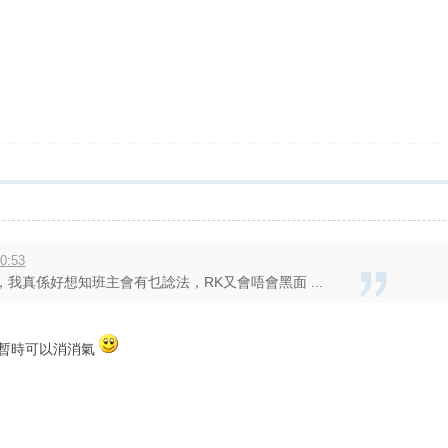
0:53
我真係好想知班主會有乜諗法，RK又會唔會黑面 ...
迷暫時可以消消氣