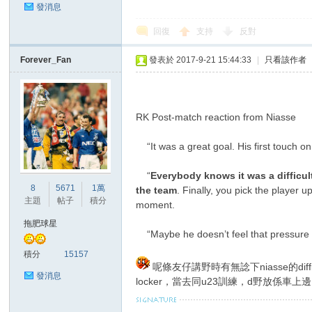
發消息
回復
支持
反對
Forever_Fan
發表於 2017-9-21 15:44:33
|
只看該作者
RK Post-match reaction from Niasse
“It was a great goal. His first touch on 
“
Everybody knows it was a difficul
8
5671
1萬
the team
. Finally, you pick the player 
主題
帖子
積分
moment.
拖肥球星
“Maybe he doesn’t feel that pressure
積分
15157
呢條友仔講野時有無諗下niasse的dif
發消息
locker，當去同u23訓練，d野放係