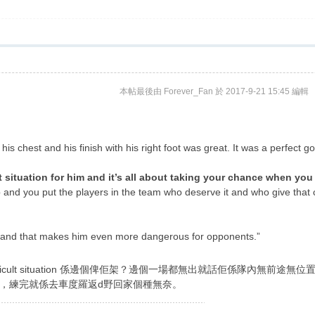
本帖最後由 Forever_Fan 於 2017-9-21 15:45 編輯
his chest and his finish with his right foot was great. It was a perfect go
t situation for him and it’s all about taking your chance when you
up and you put the players in the team who deserve it and who give that co
 and that makes him even more dangerous for opponents.”
ficult situation 係邊個俾佢架？邊個一場都無出就話佢係隊內無前途無位
車上邊，練完就係去車度羅返d野回家個種無奈。