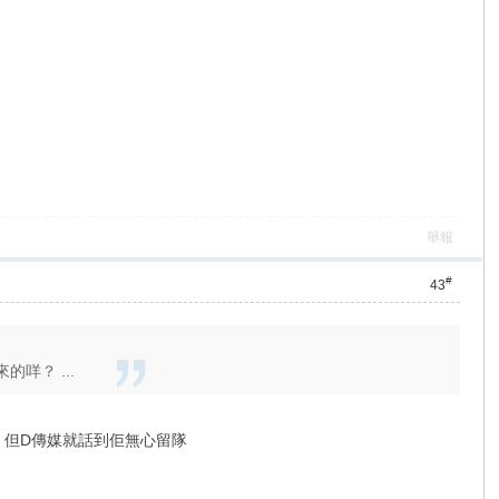
舉報
#
43
咩？ ...
) 但D傳媒就話到佢無心留隊