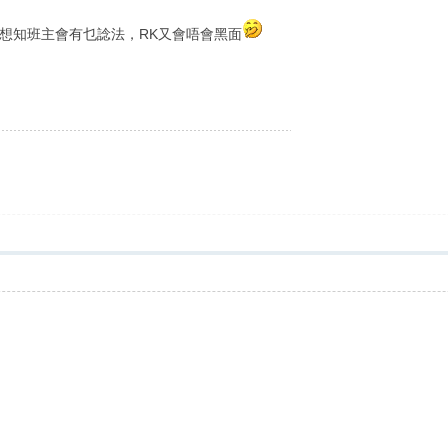
想知班主會有乜諗法，RK又會唔會黑面