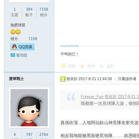
華
1
364
7158
主題
帖子
積分
拖肥球星
積分
7158
不鸣则已！
發消息
頓
回復
支持
反對
愛華戰士
發表於 2017-9-21 11:44:38
|
只看該作者
Forever_Fan 發表於 2017-9-21 1
我都第一次見球隊入波，個領隊可
真係吹漲，人地阿仙奴山神見隊友射失波笑笑
迷
4
797
2764
相反我地呢條黑面硬尻領隊.........就憑