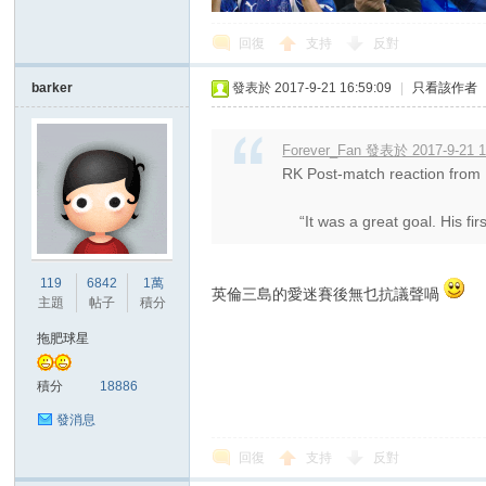
回復
支持
反對
barker
發表於 2017-9-21 16:59:09
|
只看該作者
Forever_Fan 發表於 2017-9-21 1
RK Post-match reaction from
“It was a great goal. His firs
119
6842
1萬
英倫三島的愛迷賽後無乜抗議聲喎
主題
帖子
積分
拖肥球星
積分
18886
發消息
回復
支持
反對