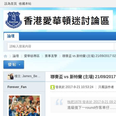
設為首頁
收藏本站
論壇
論壇
愛華頓專區
賽事直擊
聯賽盃 vs 新特蘭 (主場) 21/09/2017 02
樓主:
James_Beatkit
聯賽盃 vs 新特蘭 (主場) 21/09/2017
香
»
›
›
›
Forever_Fan
發表於 2017-9-21 10:53:24
|
只看該作者
拖肥1878 發表於 2017-9-21 09:2
進級後下一round作客車仔......