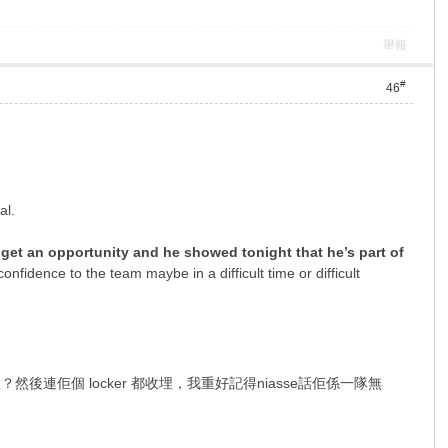
舉報
#
46
al.
 get an opportunity and he showed tonight that he’s part of
nfidence to the team maybe in a difficult time or difficult
置？然後連佢個 locker 都收埋，我重好記得niasse話佢係一隊無