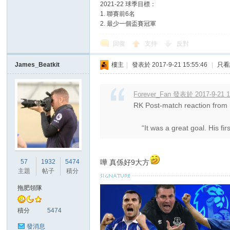
2021-22 球季目標：
1. 聯賽前6名
2. 最少一個盃賽冠軍
回復
支持
反對
James_Beatkit
樓主
|
發表於 2017-9-21 15:55:46
|
只看
Forever_Fan 發表於 2017-9-21 1
RK Post-match reaction from
“It was a great goal. His firs
57
1932
5474
嘩 真係好9大方
主題
帖子
積分
拖肥領隊
積分
5474
發消息