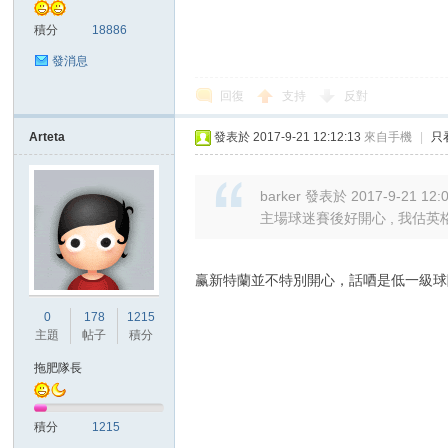
積分
18886
發消息
回復
支持
反對
區
Arteta
發表於 2017-9-21 12:12:13
來自手機
|
只
barker 發表於 2017-9-21 12:
主場球迷賽後好開心 , 我估
赢新特蘭並不特別開心，話唒是低一級球
0
178
1215
主題
帖子
積分
拖肥隊長
積分
1215