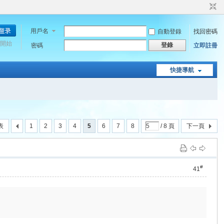
用戶名
自動登錄
找回密碼
開始
登錄
密碼
立即註冊
快捷導航
表
1
2
3
4
5
6
7
8
/ 8 頁
下一頁
#
41