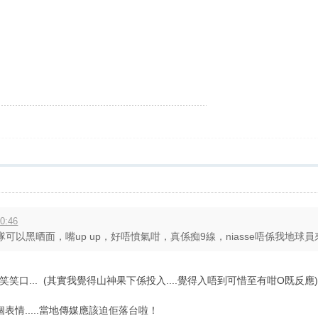
0:46
以黑晒面，嘴up up，好唔憤氣咁，真係痴9線，niasse唔係我地球員來的
口... (其實我覺得山神果下係投入....覺得入唔到可惜至有咁O既反應
呢個表情.....當地傳媒應該迫佢落台啦！