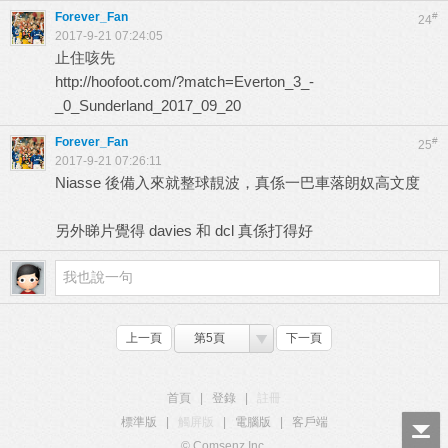
Forever_Fan
#
24
2017-9-21 07:24:05
止住咳先
http://hoofoot.com/?match=Everton_3_-
_0_Sunderland_2017_09_20
Forever_Fan
#
25
2017-9-21 07:26:11
Niasse 後備入來就整球靚波，真係一巴車落朗奴高文度
另外睇片覺得 davies 和 dcl 真係打得好
上一頁
第5頁
下一頁
首頁
|
登錄
|
註冊
標準版
|
觸屏版
|
電腦版
|
客戶端
© Comsenz Inc.