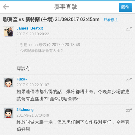
賽事直擊
回復
聯賽盃 vs 新特蘭 (主場) 21/09/2017 02:45am
只看樓主
James_Beatkit
#
21
2017-9-20 19:20:22
nsno 發表於 2017-9-20 18:46
引用:
今晚呢場係咪唔會有人播？
應該冇
Fuko~
#
22
2017-9-20 22:01:07
如果連借將都出得的話，爆冷都唔出奇。今晚禁少場數應
該會有直播掛?? 雖然我唔會睇~
24cheung
#
23
2017-9-21 07:04:49
終於叫做大勝一場，但又黑仔到下次作客对車仔，今年真
係好黑