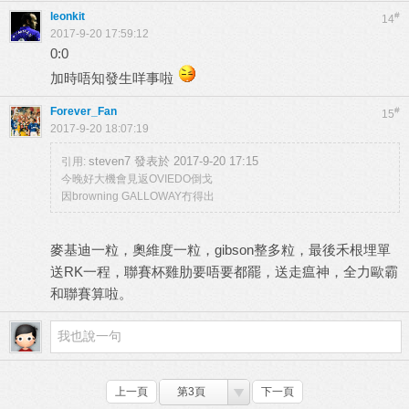
leonkit
#
14
2017-9-20 17:59:12
0:0
加時唔知發生咩事啦
Forever_Fan
#
15
2017-9-20 18:07:19
steven7 發表於 2017-9-20 17:15
引用:
今晚好大機會見返OVIEDO倒戈
因browning GALLOWAY冇得出
麥基迪一粒，奧維度一粒，gibson整多粒，最後禾根埋單
送RK一程，聯賽杯雞肋要唔要都罷，送走瘟神，全力歐霸
和聯賽算啦。
上一頁
第3頁
下一頁