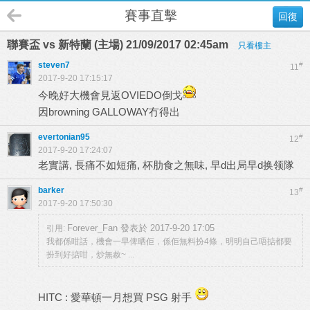
賽事直擊
回復
聯賽盃 vs 新特蘭 (主場) 21/09/2017 02:45am
只看樓主
steven7
#
11
2017-9-20 17:15:17
今晚好大機會見返OVIEDO倒戈
因browning GALLOWAY冇得出
evertonian95
#
12
2017-9-20 17:24:07
老實講, 長痛不如短痛, 杯肋食之無味, 早d出局早d换领隊
barker
#
13
2017-9-20 17:50:30
Forever_Fan 發表於 2017-9-20 17:05
引用:
我都係咁話，機會一早俾晒佢，係佢無料扮4條，明明自己唔掂都要
扮到好掂咁，炒無赦~ ...
HITC : 愛華頓一月想買 PSG 射手