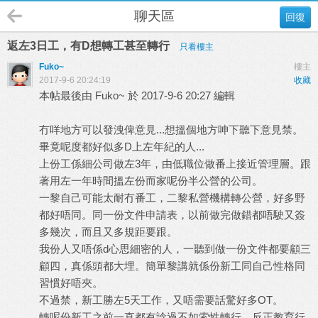
聊天區
回復
返左3日工，有D想轉工甚至轉行
只看樓主
Fuko~
樓主
2017-9-6 20:24:19
收藏
本帖最後由 Fuko~ 於 2017-9-6 20:27 編輯
冇咩地方可以發洩俾意見...想搵個地方呻下聽下意見禁。
畢竟呢度都好似多D上左年紀的人...
上份工係細公司做左3年，由低職位做番上接近管理層。跟
著用左一年時間搵左份而家呢份半公營的公司。
一黎自己可能太耐冇番工，二黎私營機構轉公營，好多野
都好唔同。同一份文件申請表，以前做完做錯都唔駛又簽
多幾次，而且又多規距要跟。
我份人又唔係d心思細密的人，一聽到做一份文件都要顧三
顧四，真係頭都大埋。簡單黎講就係份新工同自己性格同
習慣好唔夾。
不過禁，新工勝左5天工作，又唔需要話驚好多OT。
轉呢份新工之前一直都有諗過不如索性轉行，反正教育行