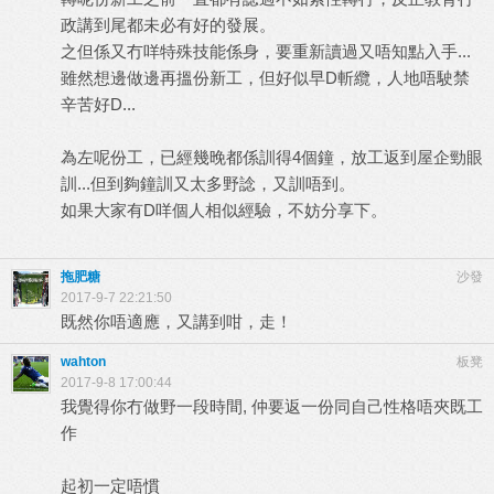
政講到尾都未必有好的發展。
之但係又冇咩特殊技能係身，要重新讀過又唔知點入手...
雖然想邊做邊再搵份新工，但好似早D斬纜，人地唔駛禁
辛苦好D...
為左呢份工，已經幾晚都係訓得4個鐘，放工返到屋企勁眼
訓...但到夠鐘訓又太多野諗，又訓唔到。
如果大家有D咩個人相似經驗，不妨分享下。
拖肥糖
沙發
2017-9-7 22:21:50
既然你唔適應，又講到咁，走！
wahton
板凳
2017-9-8 17:00:44
我覺得你冇做野一段時間, 仲要返一份同自己性格唔夾既工
作
起初一定唔慣