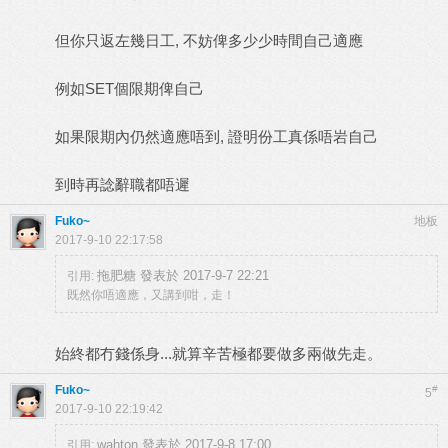
但你只返左幾日工, 不妨俾多少少時間自己適應
例如SET個限期俾自己
如果限期內仍然適應唔到, 證明份工真係唔岩自己
到時再諗辭職都唔遲
Fuko~
地板
2017-9-10 22:17:58
拖肥糖 發表於 2017-9-7 22:21
引用:
既然你唔適應，又講到咁，走！
始終都冇錢係身...就算辛苦極都要做多兩做先走。
Fuko~
#
5
2017-9-10 22:19:42
wahton 發表於 2017-9-8 17:00
引用: