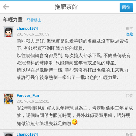
拖肥茶館
回復
年輕力量
只看樓主
chanpo1974
樓主
2017-6-16 11:06:59
收藏
買即戰力是好, 但現實是以愛華頓的名氣及沒有歐冠資格
下, 有錢都買不到即戰力好的球員,
以往幾個轉會窗都見到, 每次搶人都落下風, 不夠些傳統有
歐冠資料的球隊爭, 只能轉向些年青或過氣的球星,
所以現在是像賭博一樣, 買些還沒有打出名氣的未來戰力,
或許可幾年後像熱刺一樣出了一批出色的年輕力量.
Forever_Fan
沙發
2017-6-16 11:25:31
呢2年明顯見到買人以年輕球員為主，肯定唔係兩三年見成
效，呢個時間係考眼光時間，另外就係要識用錢，唔好明
知做誰魚都衝埋去就足夠啦
chanpo1974
板凳