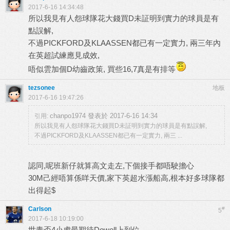
2017-6-16 14:34:48
所以我見有人怨球隊花大錢買D未証明到實力的球員是有
點誤解,
不過PICKFORD及KLAASSEN都已有一定實力, 兩三年內
在英超試練應見成效,
唔似雲加個D幼齒政策, 買些16,7真是有排等
tezsonee
地板
2017-6-16 19:47:26
chanpo1974 發表於 2017-6-16 14:34
引用:
所以我見有人怨球隊花大錢買D未証明到實力的球員是有點誤解,
不過PICKFORD及KLAASSEN都已有一定實力, 兩三 ...
認同,呢班新仔就算高文走左,下個接手都唔駛擔心
30M己經唔算係咩天價,家下英超水漲船高,根本好多球隊都
出得起$
Carlson
#
5
2017-6-18 10:19:00
世青盃4小虎最期待Dowell上到位