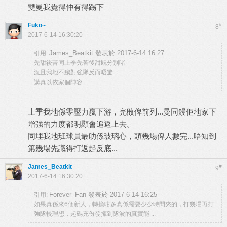
雙曼我覺得仲有得踢下
Fuko~
#
8
2017-6-14 16:30:20
James_Beatkit 發表於 2017-6-14 16:27
引用:
先甜後苦同上季先苦後甜既分別啫
況且我地不嬲對強隊反而唔驚
講真以依家個陣容
上季我地係零壓力嬴下游，完敗俾前列...曼同鏝佢地家下
增強的力度都明顯會追返上去。
同埋我地班球員最叻係玻璃心，頭幾場俾人數完...唔知到
第幾場先識得打返起反底...
James_Beatkit
#
9
2017-6-14 16:30:20
Forever_Fan 發表於 2017-6-14 16:25
引用:
如果真係來6個新人，轉換咁多真係需要少少時間夾的，打幾場再打
強隊較理想，起碼充份發揮到隊波的真實能 ...