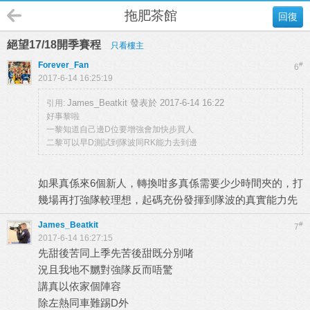
拖肥茶館
回復
絕望17/18開季賽程
只看樓主
Forever_Fan
#
6
2017-6-14 16:25:19
James_Beatkit 發表於 2017-6-14 16:22
引用:
好事黎啦
一黎知道自己邊D位要增強會加快步買人
二黎可以早D測試到隊波同RK能力去到邊
如果真係來6個新人，轉換咁多真係需要少少時間夾的，打
幾場再打強隊較理想，起碼充份發揮到隊波的真實能力先
James_Beatkit
#
7
2017-6-14 16:27:15
先甜後苦同上季先苦後甜既分別啫
況且我地不嬲對強隊反而唔驚
講真以依家個陣容
除左熱同車難踢D外