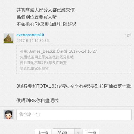
其實隊波大部分人都已經夾慣
係個別位置要買人啫
不如擔心RK又唔知點排陣好過
evertonarteta10
#
10
2017-6-14 16:30:36
James_Beatkit 發表於 2017-6-14 16:27
引用:
先甜後苦同上季先苦後甜既分別啫
況且我地不嬲對強隊反而唔驚
講真以依家個陣容
3場客要和TOTAL 9分起碼, 今季冇4都要5, 拉阿仙奴落地獄
做唔到RK你自盡吧啦
上一頁
第2頁
下一頁