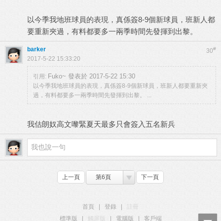
以今季我地班球員的表現，真係簽8-9個新球員，班新人都
要重新夾過，有料都要多一兩季時間先發揮到出黎。
barker
#
30
2017-5-22 15:33:20
Fuko~ 發表於 2017-5-22 15:30
引用:
以今季我地班球員的表現，真係簽8-9個新球員，班新人都要重新夾
過，有料都要多一兩季時間先發揮到出黎。 ...
我估朗奴高文嚟緊夏天最多只會簽入五名新兵
上一頁
第6頁
下一頁
首頁
|
登錄
|
註冊
標準版
|
觸屏版
|
電腦版
|
客戶端