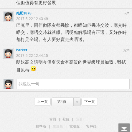
但佢值得有更好發展
拖肥1878
#
19
2017-5-22 12:43:49
巴克里，同佢做隊友都幾慘，都唔知佢幾時交波，應交時
唔交，應唔交時就派膠。唔明點解場場有正選，又好多時
都打足全場。有人要好賣走夾唔送。
barker
#
20
2017-5-22 12:44:15
朗奴高文話明今個夏天會有高質的世界級球員加盟 , 我拭
目以待
上一頁
第4頁
下一頁
首頁
|
登錄
|
註冊
標準版
|
觸屏版
|
電腦版
|
客戶端