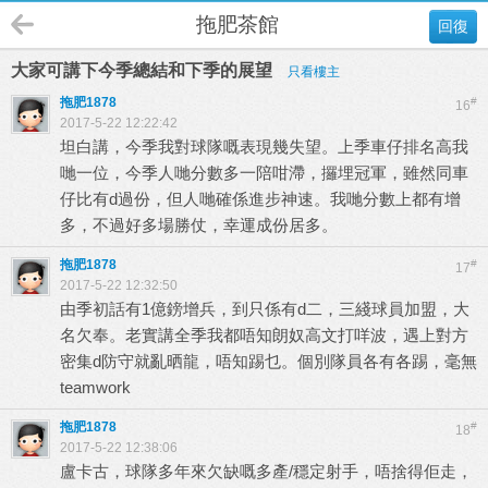
拖肥茶館
回復
大家可講下今季總結和下季的展望
只看樓主
拖肥1878
#
16
2017-5-22 12:22:42
坦白講，今季我對球隊嘅表現幾失望。上季車仔排名高我
哋一位，今季人哋分數多一陪咁滯，攞埋冠軍，雖然同車
仔比有d過份，但人哋確係進步神速。我哋分數上都有增
多，不過好多場勝仗，幸運成份居多。
拖肥1878
#
17
2017-5-22 12:32:50
由季初話有1億鎊增兵，到只係有d二，三綫球員加盟，大
名欠奉。老實講全季我都唔知朗奴高文打咩波，遇上對方
密集d防守就亂晒龍，唔知踢乜。個別隊員各有各踢，毫無
teamwork
拖肥1878
#
18
2017-5-22 12:38:06
盧卡古，球隊多年來欠缺嘅多產/穩定射手，唔捨得佢走，