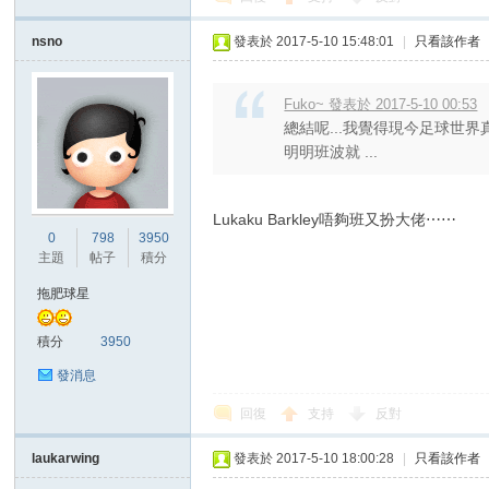
nsno
發表於 2017-5-10 15:48:01
|
只看該作者
Fuko~ 發表於 2017-5-10 00:53
總結呢...我覺得現今足球世
明明班波就 ...
Lukaku Barkley唔夠班又扮大佬⋯⋯
0
798
3950
主題
帖子
積分
拖肥球星
積分
3950
發消息
回復
支持
反對
laukarwing
發表於 2017-5-10 18:00:28
|
只看該作者