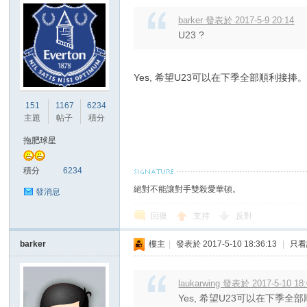
barker 發表於 2017-5-9 20:14
U23 ?
Yes, 希望U23可以在下季全部順利接捧
151
1167
6234
主題
帖子
積分
拖肥球星
積分
6234
絕對不能讓對手雙殺愛華頓。
發消息
回復
支持
反對
barker
樓主
|
發表於 2017-5-10 18:36:13
|
只看
laukarwing 發表於 2017-5-10 18
Yes, 希望U23可以在下季全