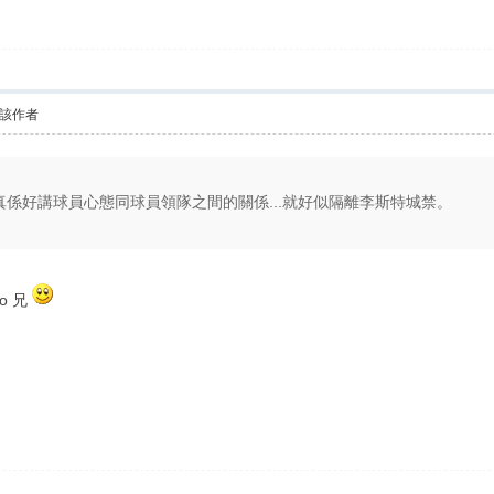
該作者
界真係好講球員心態同球員領隊之間的關係...就好似隔離李斯特城禁。
o 兄