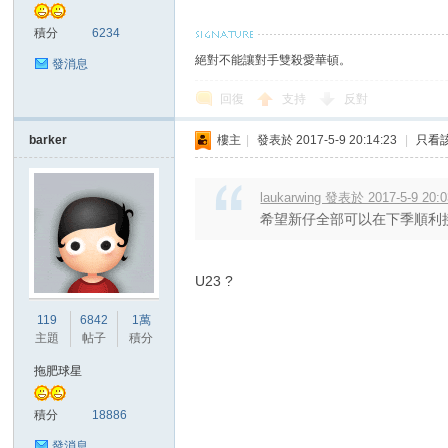
積分
6234
絕對不能讓對手雙殺愛華頓。
發消息
回復
支持
反對
barker
樓主
|
發表於 2017-5-9 20:14:23
|
只看
討
laukarwing 發表於 2017-5-9 20:0
希望新仔全部可以在下季順利
U23 ?
119
6842
1萬
主題
帖子
積分
論
拖肥球星
積分
18886
發消息