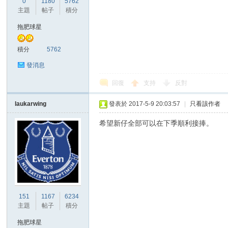
0
1180
5762
華
主題
帖子
積分
拖肥球星
積分
5762
發消息
回復
支持
反對
laukarwing
發表於 2017-5-9 20:03:57
|
只看該作者
頓
希望新仔全部可以在下季順利接捧。
151
1167
6234
主題
帖子
積分
迷
拖肥球星