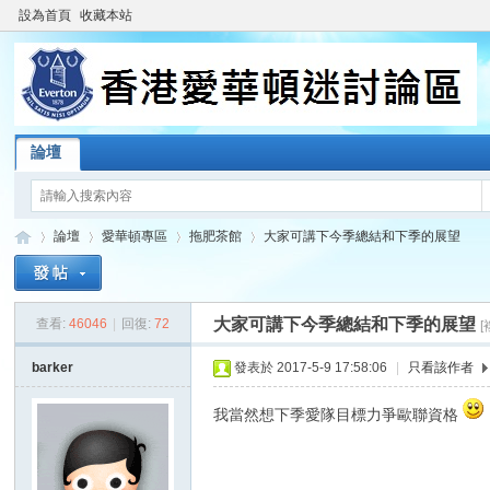
設為首頁
收藏本站
論壇
論壇
愛華頓專區
拖肥茶館
大家可講下今季總結和下季的展望
大家可講下今季總結和下季的展望
查看:
46046
|
回復:
72
香
»
›
›
›
barker
發表於 2017-5-9 17:58:06
|
只看該作者
我當然想下季愛隊目標力爭歐聯資格