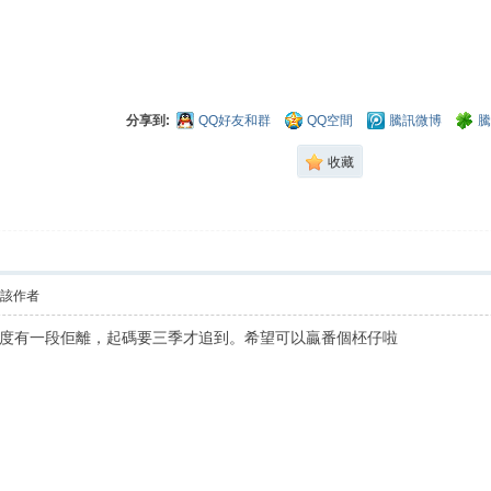
分享到:
QQ好友和群
QQ空間
騰訊微博
騰
收藏
看該作者
度有一段佢離，起碼要三季才追到。希望可以贏番個柸仔啦