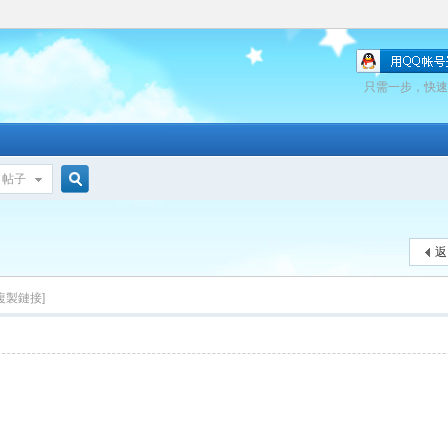
只需一步，快速
帖子
搜
返
索
[複製鏈接]