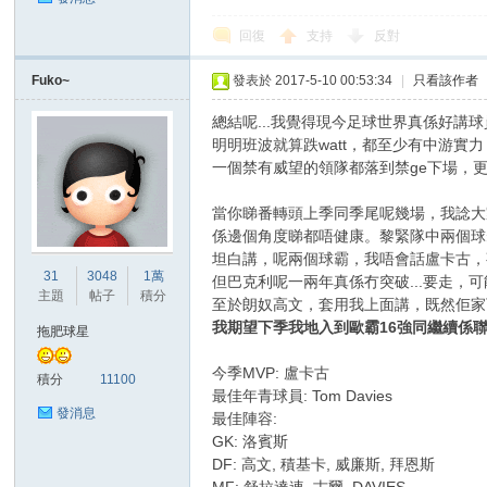
回復
支持
反對
Fuko~
發表於 2017-5-10 00:53:34
|
只看該作者
區
總結呢...我覺得現今足球世界真係好講
明明班波就算跌watt，都至少有中游實
一個禁有威望的領隊都落到禁ge下場，
當你睇番轉頭上季同季尾呢幾場，我諗大
係邊個角度睇都唔健康。黎緊隊中兩個球
坦白講，呢兩個球霸，我唔會話盧卡古，
31
3048
1萬
但巴克利呢一兩年真係冇突破...要走，
主題
帖子
積分
至於朗奴高文，套用我上面講，既然佢家
我期望下季我地入到歐霸16強同繼續係
拖肥球星
今季MVP: 盧卡古
積分
11100
最佳年青球員: Tom Davies
發消息
最佳陣容:
GK: 洛賓斯
DF: 高文, 積基卡, 威廉斯, 拜恩斯