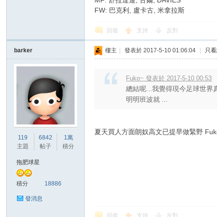
MF: 舒拉達連, 古爾, DAVIES
FW: 巴克利, 盧卡古, 米拿拉斯
回復
支持
反對
barker
樓主
|
發表於 2017-5-10 01:06:04
|
只看
Fuko~ 發表於 2017-5-10 00:53
總結呢...我覺得現今足球世
明明班波就 ...
夏天買人方面朗奴高文已提早做緊野 Fuk
119
6842
1萬
主題
帖子
積分
拖肥球星
積分
18886
發消息
回復
支持
反對