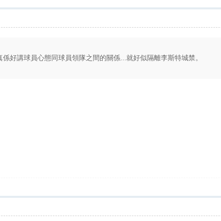
界真係好講球員心態同球員領隊之間的關係...就好似隔離李斯特城禁。