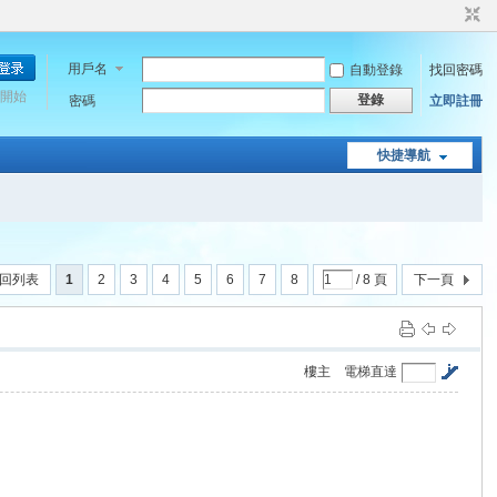
用戶名
自動登錄
找回密碼
開始
登錄
密碼
立即註冊
快捷導航
回列表
1
2
3
4
5
6
7
8
/ 8 頁
下一頁
樓主
電梯直達