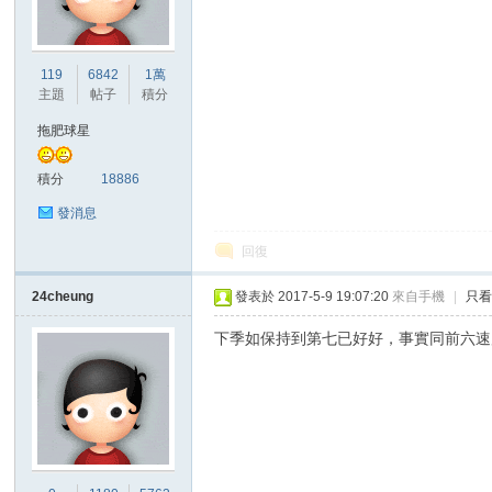
港
119
6842
1萬
主題
帖子
積分
拖肥球星
積分
18886
發消息
回復
愛
24cheung
發表於 2017-5-9 19:07:20
來自手機
|
只
下季如保持到第七已好好，事實同前六速