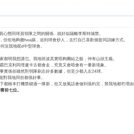
球員心態同球員領隊之間的關係...就好似隔離李斯特城禁。
力，但佢地夠膽hea踢，迫到球會炒人，去打自己喜歡個套同訓練方式。
更何況我地呢d中型球會。
家都明我想講乜。我地班波其實唔夠團結之餘，仲有山頭主義。
霸巴克利同埋盧卡古都會走，究竟又會唔會有一番新境象。
事實係佢雖然對弱隊刷左好多數據，但至少都入左24球。
可能對我地同佢都係好事。
下都根本打機禁砌過一隊新，佢又放風話會做到張約完，禁我地都冇理由
聯賽前七位。