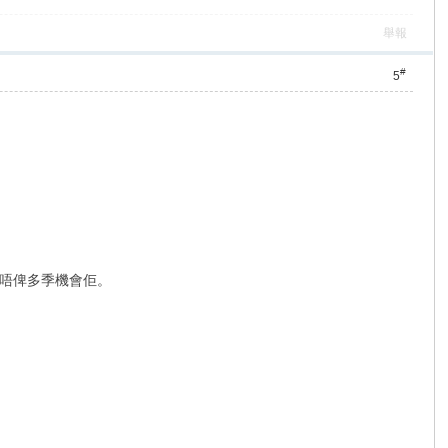
舉報
#
5
唔俾多季機會佢。