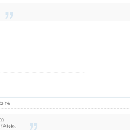
。
該作者
:00
部順利接捧。