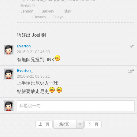
華倫西亞
Lennon Barkley 迪路
Cleverly Gueye
唔好出 Joel 喇
Everton_
#
9
2016-9-21 02:46:03
有無師兄搵到LINK
Everton_
#
10
2016-9-21 03:36:21
上半場比尼史入一球
點解要放走尼史
上一頁
第2頁
下一頁