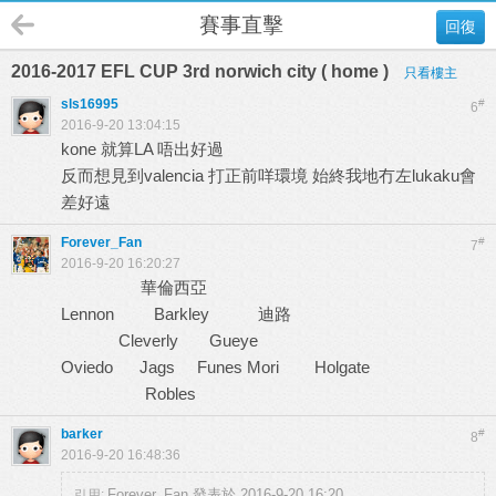
賽事直擊
回復
2016-2017 EFL CUP 3rd norwich city ( home )
只看樓主
sls16995
#
6
2016-9-20 13:04:15
kone 就算LA 唔出好過
反而想見到valencia 打正前咩環境 始終我地冇左lukaku會
差好遠
Forever_Fan
#
7
2016-9-20 16:20:27
華倫西亞
Lennon Barkley 迪路
Cleverly Gueye
Oviedo Jags Funes Mori Holgate
Robles
barker
#
8
2016-9-20 16:48:36
Forever_Fan 發表於 2016-9-20 16:20
引用: