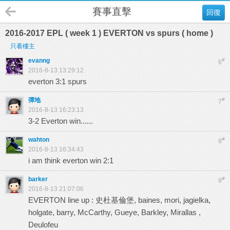
賽事直擊
回復
2016-2017 EPL ( week 1 ) EVERTON vs spurs ( home )
只看樓主
evanng
#
6
2016-8-13 13:29:12
everton 3:1 spurs
彈地
#
7
2016-8-13 16:23:13
3-2 Everton win......
wahton
#
8
2016-8-13 16:34:43
i am think everton win 2:1
barker
#
9
2016-8-13 21:07:06
EVERTON line up : 史杜基倫堡, baines, mori, jagielka,
holgate, barry, McCarthy, Gueye, Barkley, Mirallas ,
Deulofeu