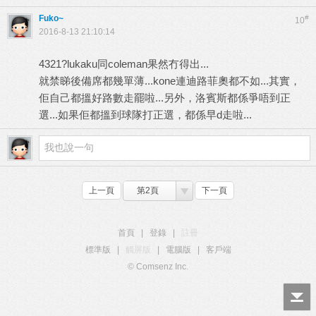
Fuko~
#
10
2016-8-13 21:10:14
4321?lukaku同coleman果然冇得出...
就禁睇後備席都幾單薄...kone連迪路菲奧都不如...其實，
佢自己都搵好路數走罷啦...另外，洛賓斯都係爭唔到正
選...如果佢都搵到球隊打正選，都係早d走啦...
上一頁
第2頁
下一頁
首頁
|
登錄
|
註冊
標準版
|
觸屏版
|
電腦版
|
客戶端
© Comsenz Inc.