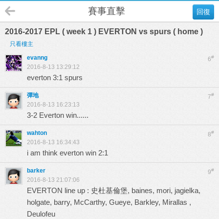
賽事直擊
回復
2016-2017 EPL ( week 1 ) EVERTON vs spurs ( home )
只看樓主
evanng
#
6
2016-8-13 13:29:12
everton 3:1 spurs
彈地
#
7
2016-8-13 16:23:13
3-2 Everton win......
wahton
#
8
2016-8-13 16:34:43
i am think everton win 2:1
barker
#
9
2016-8-13 21:07:06
EVERTON line up : 史杜基倫堡, baines, mori, jagielka,
holgate, barry, McCarthy, Gueye, Barkley, Mirallas ,
Deulofeu