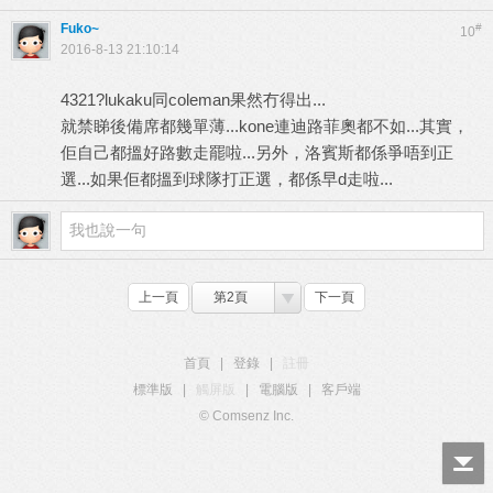
Fuko~
#
10
2016-8-13 21:10:14
4321?lukaku同coleman果然冇得出...
就禁睇後備席都幾單薄...kone連迪路菲奧都不如...其實，
佢自己都搵好路數走罷啦...另外，洛賓斯都係爭唔到正
選...如果佢都搵到球隊打正選，都係早d走啦...
上一頁
第2頁
下一頁
首頁
|
登錄
|
註冊
標準版
|
觸屏版
|
電腦版
|
客戶端
© Comsenz Inc.