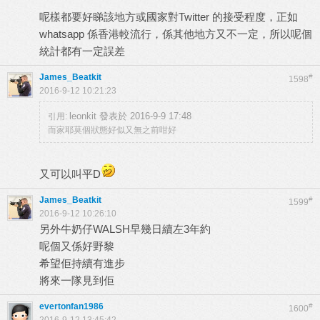
呢樣都要好睇該地方或國家對Twitter 的接受程度，正如
whatsapp 係香港較流行，係其他地方又不一定，所以呢個
統計都有一定誤差
James_Beatkit
#
1598
2016-9-12 10:21:23
leonkit 發表於 2016-9-9 17:48
引用:
而家耶莫個狀態好似又無之前咁好
又可以叫平D
James_Beatkit
#
1599
2016-9-12 10:26:10
另外牛奶仔WALSH早幾日續左3年約
呢個又係好野黎
希望佢持續有進步
將來一隊見到佢
evertonfan1986
#
1600