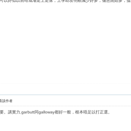
可以好似以前咁成場走上走落，上季助攻明顯減少好多，傷患開始多，搵
看該作者
實力,garbutt同galloway都好一般，根本唔足以打正選。