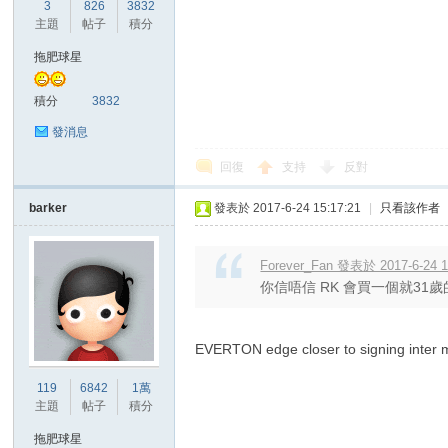
華
3
826
3832
主題
帖子
積分
拖肥球星
積分
3832
發消息
回復
支持
反對
頓
barker
發表於 2017-6-24 15:17:21
|
只看該作者
Forever_Fan 發表於 2017-6-24 1
你信唔信 RK 會買一個就3
EVERTON edge closer to signing inter mi
119
6842
1萬
迷
主題
帖子
積分
拖肥球星