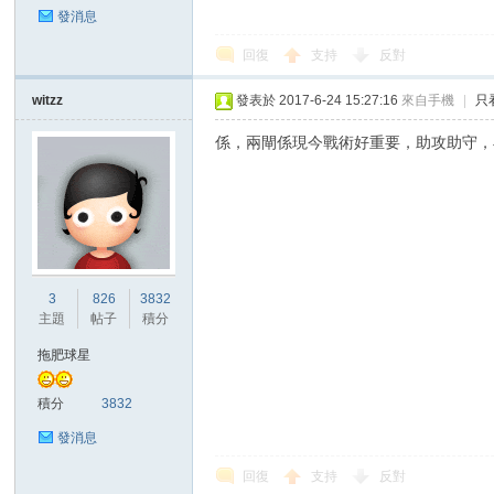
發消息
回復
支持
反對
witzz
發表於 2017-6-24 15:27:16
來自手機
|
只
區
係，兩閘係現今戰術好重要，助攻助守，
3
826
3832
主題
帖子
積分
拖肥球星
積分
3832
發消息
回復
支持
反對