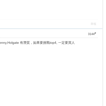
舉報
#
3144
,Holgate 有潛質，如果要挑戰top4, 一定要買人