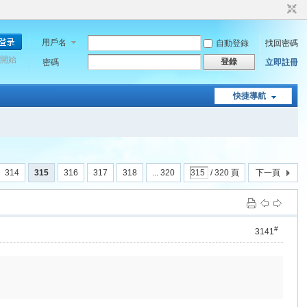
用戶名
自動登錄
找回密碼
開始
登錄
密碼
立即註冊
快捷導航
314
315
316
317
318
... 320
/ 320 頁
下一頁
#
3141