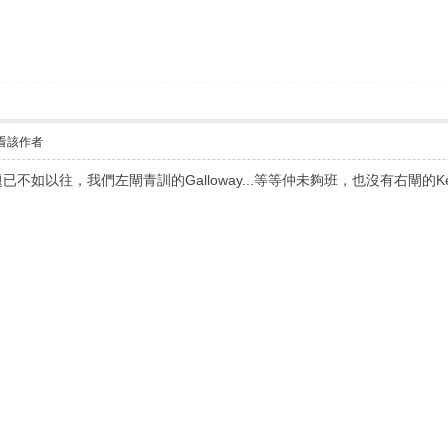
看該作者
不如以往，我們左閘青訓的Galloway...等等仲未夠班，也沒有右閘的Kenny