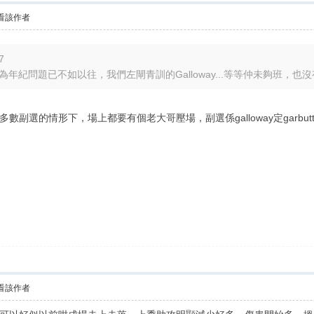
看該作者
7
因為年紀問題已不如以往，我們左閘青訓的Galloway...等等仲未夠班，也沒有
選的情形下，場上都要有個老大哥壓場，副選係galloway定garbutt，要
看該作者