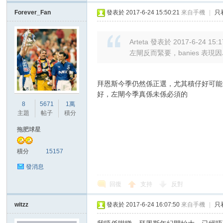
Forever_Fan
發表於 2017-6-24 15:50:21
來自手機
|
只
Arteta 發表於 2017-6-24 15:1
左閘反而緊要，banies 表現
拜恩斯今季仍然係正選，尤其積仔好可能多數副
好，左閘今季真係未係必須的
8
5671
1萬
主題
帖子
積分
拖肥球星
積分
15157
發消息
回復
支持
反對
witzz
發表於 2017-6-24 16:07:50
來自手機
|
只