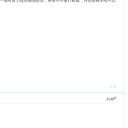
一個有實力既替補係必須，再者今年要打歐霸，拜恩斯根本唔可以
舉報
#
3148