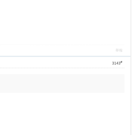
舉報
#
3143