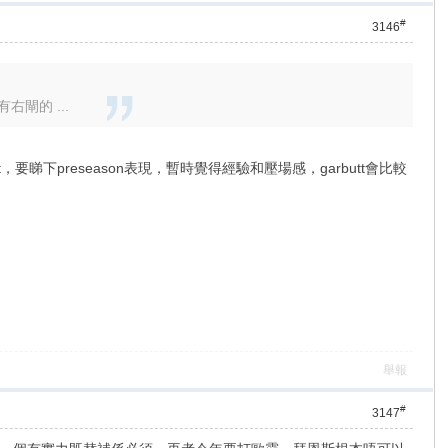
#
3146
右閘的 ...
睇下preseason表現，暫時覺得經驗和壓場感，garbutt會比較
舉報
#
3147