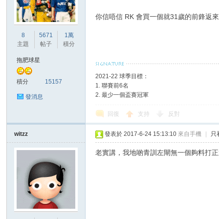
你信唔信 RK 會買一個就31歲的前鋒
港
8
5671
1萬
主題
帖子
積分
拖肥球星
2021-22 球季目標：
積分
15157
1. 聯賽前6名
2. 最少一個盃賽冠軍
發消息
回復
支持
反對
愛
witzz
發表於 2017-6-24 15:13:10
來自手機
|
只
老實講，我地啲青訓左閘無一個夠料打正