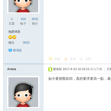
3
826
3832
主題
帖子
積分
拖肥球星
積分
3832
發消息
回復
支持
反對
Arteta
發表於 2017-6-24 16:19:23
來自手機
|
只
如今要挑戰前四，真的要求要高一點，最