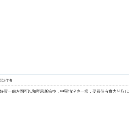
看該作者
好買一個左閘可以和拜恩斯輪換，中堅情況也一樣，要買個有實力的取代