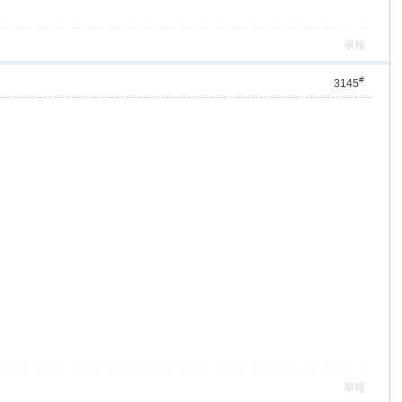
舉報
#
3145
舉報