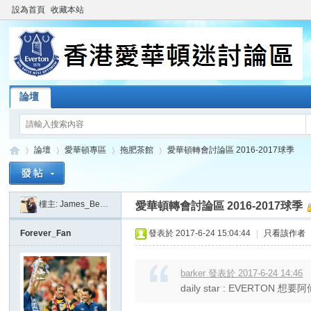
設為首頁
收藏本站
論壇
論壇
愛華頓專區
拖肥茶館
愛華頓轉會討論區 2016-2017球季
樓主:
James_Beatkit
愛華頓轉會討論區 2016-2017球季
香
»
›
›
›
Forever_Fan
發表於 2017-6-24 15:04:44
|
只看該作者
barker 發表於 2017-6-24 14:46
daily star : EVERTON 