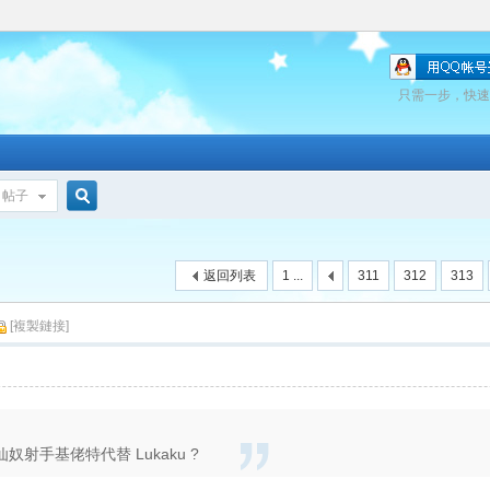
只需一步，快速
帖子
搜
返回列表
1 ...
311
312
313
索
[複製鏈接]
想要阿仙奴射手基佬特代替 Lukaku ?