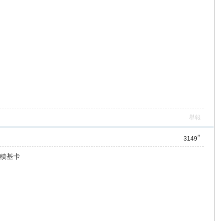
舉報
#
3149
積基卡