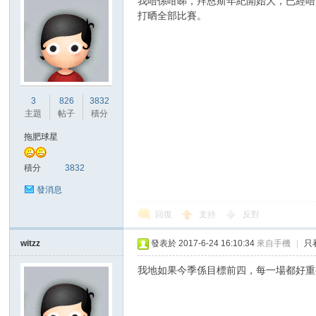
我唔係咁睇，拜恩斯年紀開始大，已經唔
打晒全部比賽。
3
826
3832
主題
帖子
積分
拖肥球星
積分
3832
發消息
回復
支持
反對
witzz
發表於 2017-6-24 16:10:34
來自手機
|
只
我地如果今季係目標前四，每一場都好重要。講