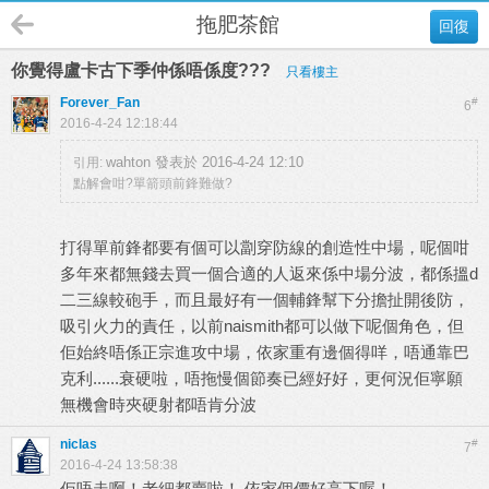
拖肥茶館
回復
你覺得盧卡古下季仲係唔係度???
只看樓主
Forever_Fan
#
6
2016-4-24 12:18:44
wahton 發表於 2016-4-24 12:10
引用:
點解會咁?單箭頭前鋒難做?
打得單前鋒都要有個可以劏穿防線的創造性中場，呢個咁
多年來都無錢去買一個合適的人返來係中場分波，都係搵d
二三線較砲手，而且最好有一個輔鋒幫下分擔扯開後防，
吸引火力的責任，以前naismith都可以做下呢個角色，但
佢始終唔係正宗進攻中場，依家重有邊個得咩，唔通靠巴
克利......衰硬啦，唔拖慢個節奏已經好好，更何況佢寧願
無機會時夾硬射都唔肯分波
niclas
#
7
2016-4-24 13:58:38
佢唔走啊！老細都賣啦！ 依家個價好高下喔！