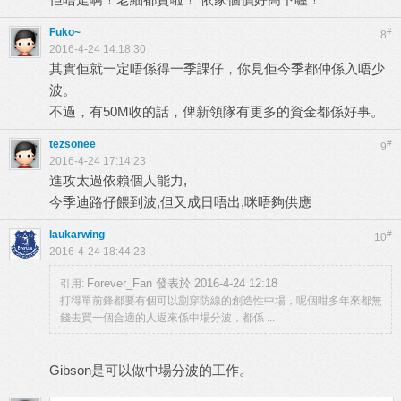
Fuko~
#
8
2016-4-24 14:18:30
其實佢就一定唔係得一季課仔，你見佢今季都仲係入唔少
波。
不過，有50M收的話，俾新領隊有更多的資金都係好事。
tezsonee
#
9
2016-4-24 17:14:23
進攻太過依賴個人能力,
今季迪路仔餵到波,但又成日唔出,咪唔夠供應
laukarwing
#
10
2016-4-24 18:44:23
Forever_Fan 發表於 2016-4-24 12:18
引用:
打得單前鋒都要有個可以劏穿防線的創造性中場，呢個咁多年來都無
錢去買一個合適的人返來係中場分波，都係 ...
Gibson是可以做中場分波的工作。