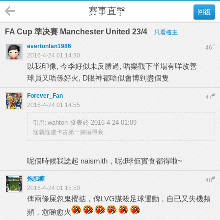
賽事直擊
回復
FA Cup 準决賽 Manchester United 23/4
只看樓主
evertonfan1986
#
46
2016-4-24 01:14:30
以我印像, 今季好似未反勝過, 唔樂觀下半場有咩改善
球員又唔係好火, D眼神都唔似會博到盡個隻
Forever_Fan
#
47
2016-4-24 01:14:55
wahton 發表於 2016-4-24 01:09
引用:
怪就怪盧卡古第一腳攞得衰
呢個時候我諗起 naismith，呢d球佢實食都得啦~
拖肥糖
#
48
2016-4-24 01:15:50
俾兩條屎忽鬼攪掂，俾LVG謀殺足球運動，自已又失機頻
頻，愈睇愈火