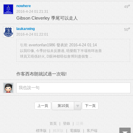
nowhere
#
49
2016-4-24 01:21:31
Gibson Cleverley 季尾可以走人
laukarwing
#
50
2016-4-24 01:22:01
evertonfan1986 發表於 2016-4-24 01:14
引用:
以我印像, 今季好似未反勝過, 唔樂觀下半場有咩改善
球員又唔係好火, D眼神都唔似會博到盡個隻 ...
作客西布朗就試過一次啦!
上一頁
第10頁
下一頁
首頁
|
登錄
|
註冊
標準版
|
觸屏版
|
電腦版
|
客戶端