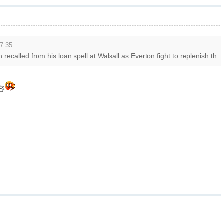
7:35
called from his loan spell at Walsall as Everton fight to replenish th .
笑容