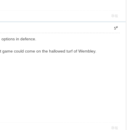
舉報
#
5
d options in defence.
next game could come on the hallowed turf of Wembley.
舉報