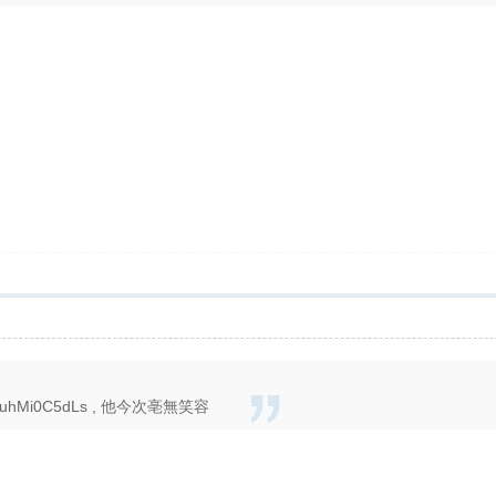
v=huhMi0C5dLs , 他今次亳無笑容