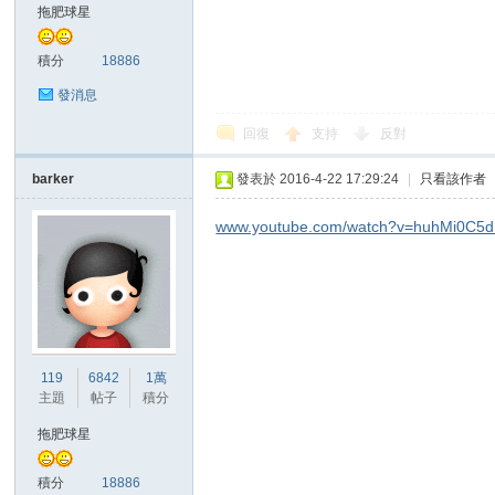
拖肥球星
積分
18886
發消息
回復
支持
反對
討
barker
發表於 2016-4-22 17:29:24
|
只看該作者
www.youtube.com/watch?v=huhMi0C5d
119
6842
1萬
論
主題
帖子
積分
拖肥球星
積分
18886