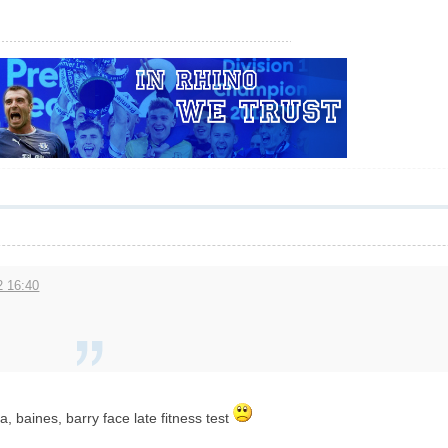
 16:40
 baines, barry face late fitness test