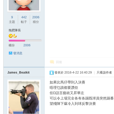
港
9
442
2006
主題
帖子
積分
拖肥隊長
積分
2006
發消息
回復
愛
James_Beatkit
發表於 2016-4-22 16:40:29
|
只看該作者
如果比馬仔帶到入決賽
唔理乜蹟都要讚佢
佢D語言藝術又昇華左
可以令上場完全各有各踢既球員突然踢番
望殘陣下爆冷入到球反擊決賽