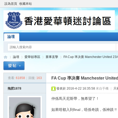
設為首頁
收藏本站
論壇
論壇
愛華頓專區
賽事直擊
FA Cup 準决賽 Manchester United 23/
FA Cup 準决賽 Manchester United
查看:
61858
|
回復:
163
香
»
›
›
›
拖肥1878
發表於 2016-4-22 16:35:58
來自手機
|
只
仲係馬天尼斯帶，無希望了！
如果咁都入到final，唔係奇蹟，係神蹟 !!