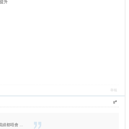
提升
舉報
#
8
都唔會 ...