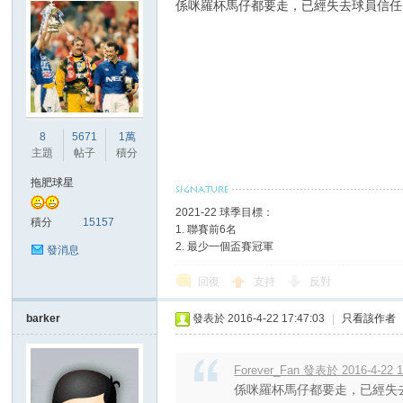
係咪羅杯馬仔都要走，已經失去球員信任
8
5671
1萬
主題
帖子
積分
拖肥球星
2021-22 球季目標：
積分
15157
1. 聯賽前6名
2. 最少一個盃賽冠軍
發消息
回復
支持
反對
barker
發表於 2016-4-22 17:47:03
|
只看該作者
Forever_Fan 發表於 2016-4-22 1
係咪羅杯馬仔都要走，已經失去