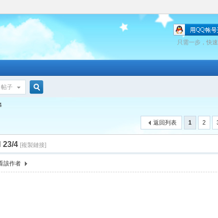
只需一步，快速
帖子
搜
4
返回列表
1
2
索
 23/4
[複製鏈接]
看該作者