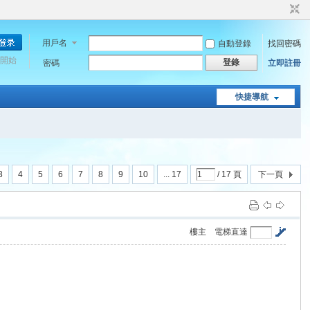
用戶名
自動登錄
找回密碼
開始
登錄
密碼
立即註冊
快捷導航
3
4
5
6
7
8
9
10
... 17
/ 17 頁
下一頁
樓主
電梯直達