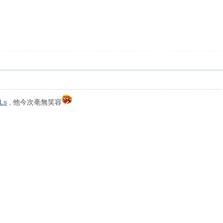
Ls
, 他今次亳無笑容