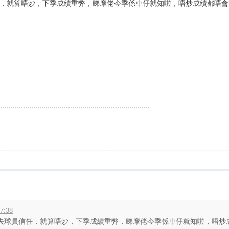
，就算唔炒，下季成績重弊，睇摩佬今季係車仔就知啦，唔炒成績都唔會
7:38
球員信任，就算唔炒，下季成績重弊，睇摩佬今季係車仔就知啦，唔炒成績