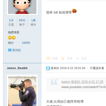
他有 bill 叔叔撐呀
119
6842
1萬
主題
帖子
積分
拖肥球星
積分
18886
發消息
回復
支持
反對
James_Beatkit
發表於 2016-4-22 18:01:04
|
只看該作者
barker 發表於 2016-4-22 17:29
www.youtube.com/watch?
大佬,出局自己都拜拜咁滯