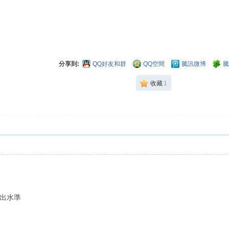
分享到:
QQ好友和群
QQ空間
騰訊微博
騰
收藏
1
出水準