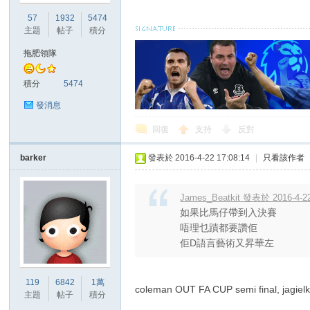
華
57
1932
5474
主題
帖子
積分
拖肥領隊
積分
5474
發消息
回復
支持
反對
頓
barker
發表於 2016-4-22 17:08:14
|
只看該作者
James_Beatkit 發表於 2016-4-22
如果比馬仔帶到入決賽
唔理乜蹟都要讚佢
佢D語言藝術又昇華左
迷
119
6842
1萬
coleman OUT FA CUP semi final, jagielka,
主題
帖子
積分