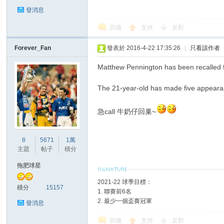
發消息
回復
支持
反對
Forever_Fan
發表於 2016-4-22 17:35:26
|
只看該作者
區
Matthew Pennington has been recalled fro
The 21-year-old has made five appearanc
急call 牛奶仔回巢~
8
5671
1萬
主題
帖子
積分
拖肥球星
2021-22 球季目標：
積分
15157
1. 聯賽前6名
2. 最少一個盃賽冠軍
發消息
回復
支持
反對