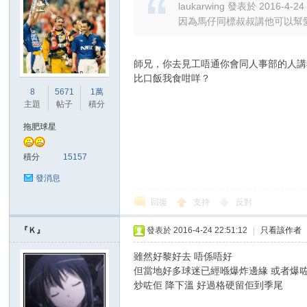
laukarwing 發表於 2016-4-24 
因為馬仔同標叔叔講他可以幫
師兄，你去見工唔通你會同人事部的人講
比口飯我食咁咩？
8
5671
1萬
主題
帖子
積分
拖肥球星
積分
15157
發消息
回復
支持
反對
『Ｋ』
發表於 2016-4-24 22:51:12
|
只看該作者
雖然好黎好去 唔係唔好
但當地好多球迷已經喺爆炸邊緣 或者爆
炒咗佢 降下溫 好過格硬留佢到季尾