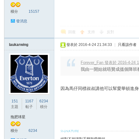
積分
15157
發消息
回復
支持
反對
laukarwing
發表於 2016-4-24 21:34:33
|
只看該作者
討
Forever_Fan 發表於 2016-4-24 1
我由一開始就唔贊成搵個降班教
因為馬仔同標叔叔講他可以幫愛華頓進身
151
1167
6234
主題
帖子
積分
論
拖肥球星
積分
6234