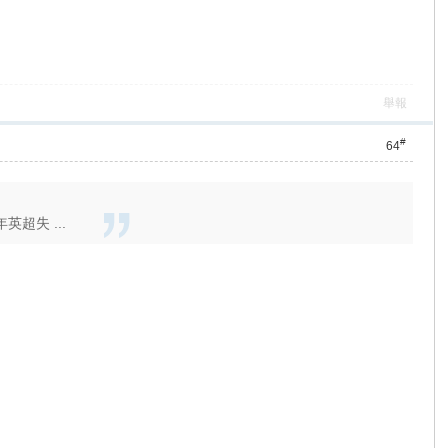
舉報
#
64
超失 ...