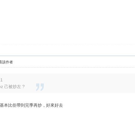
看該作者
21
nez 己被炒左 ?
基本比佢帶到完季再炒，好來好去