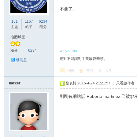
不要了。
港
151
1167
6234
主題
帖子
積分
拖肥球星
積分
6234
絕對不能讓對手雙殺愛華頓。
發消息
回復
支持
反對
愛
barker
發表於 2016-4-24 21:21:57
|
只看該作者
剛剛有網站話 Roberto martinez 己被炒