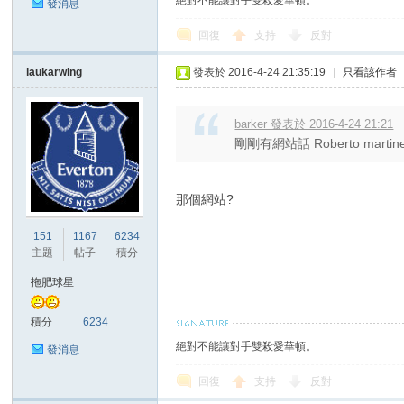
絕對不能讓對手雙殺愛華頓。
發消息
回復
支持
反對
laukarwing
發表於 2016-4-24 21:35:19
|
只看該作者
區
barker 發表於 2016-4-24 21:21
剛剛有網站話 Roberto marti
那個網站?
151
1167
6234
主題
帖子
積分
拖肥球星
積分
6234
絕對不能讓對手雙殺愛華頓。
發消息
回復
支持
反對