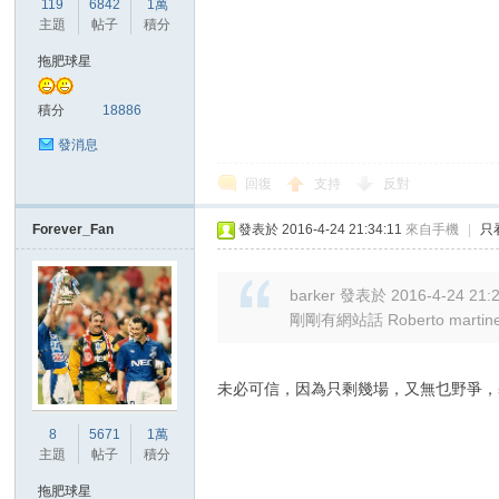
119
6842
1萬
華
主題
帖子
積分
拖肥球星
積分
18886
發消息
回復
支持
反對
頓
Forever_Fan
發表於 2016-4-24 21:34:11
來自手機
|
只
barker 發表於 2016-4-24 21:
剛剛有網站話 Roberto marti
未必可信，因為只剩幾場，又無乜野爭，
8
5671
1萬
迷
主題
帖子
積分
拖肥球星