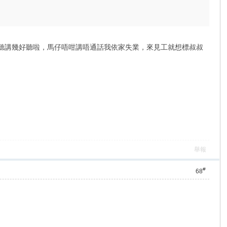
好聽講幾好聽啦，馬仔唔咁講唔通話我依家失業，來見工就想標叔叔
舉報
#
68