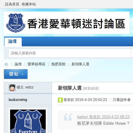
設為首頁
收藏本站
論壇
論壇
愛華頓專區
拖肥茶館
新領隊人選
樓主:
witzz
新領隊人選
[複製鏈接]
香
»
›
›
›
laukarwing
發表於 2016-4-24 20:42:22
|
只看該作者
barker 發表於 2016-4-22 08:23
般尼茅夫領隊 Eddie Howe ?