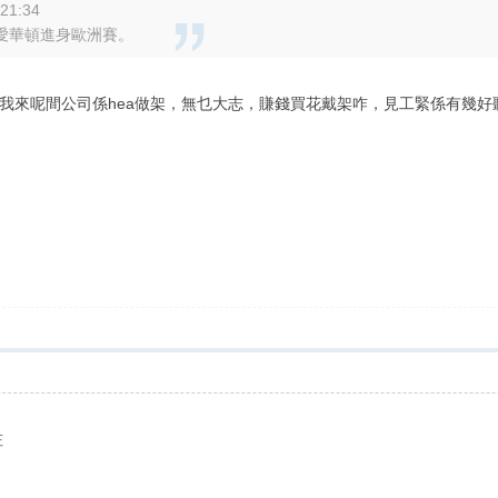
21:34
愛華頓進身歐洲賽。
我來呢間公司係hea做架，無乜大志，賺錢買花戴架咋，見工緊係有幾
咗