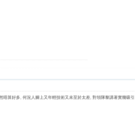
然唔算好多, 何況人腳上又年輕技術又未至於太差, 對領隊黎講著實幾吸引..