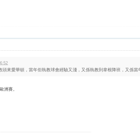
6:52
頭來愛華頓，當年佢執教球會經驗又淺，又係執教到韋根降班，又係當年英
歐洲賽。