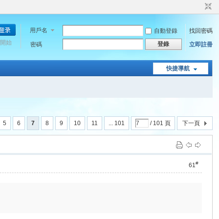
用戶名
自動登錄
找回密碼
開始
登錄
密碼
立即註冊
快捷導航
5
6
7
8
9
10
11
... 101
/ 101 頁
下一頁
#
61