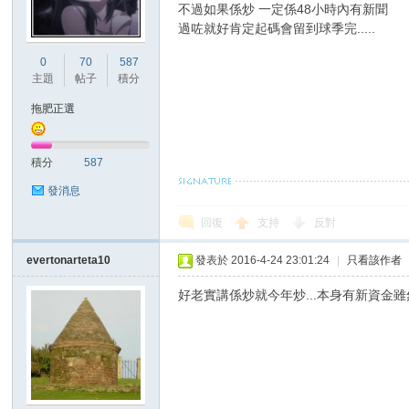
不過如果係炒 一定係48小時內有新聞
過咗就好肯定起碼會留到球季完.....
0
70
587
主題
帖子
積分
拖肥正選
積分
587
發消息
回復
支持
反對
evertonarteta10
發表於 2016-4-24 23:01:24
|
只看該作者
好老實講係炒就今年炒...本身有新資金雖