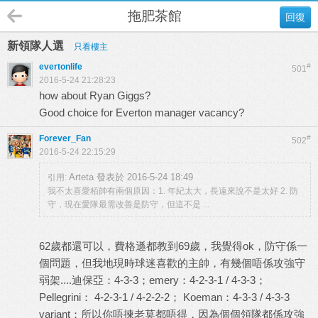
拖肥茶館
回復
新領隊人選
只看樓主
evertonlife
#
501
2016-5-24 21:28:23
how about Ryan Giggs?
Good choice for Everton manager vacancy?
Forever_Fan
#
502
2016-5-24 22:15:29
Arteta 發表於 2016-5-24 18:49
引用:
我不太喜愛栢帥有兩個原因：1. 年紀太大，長遠來說不是太好 2. 防
守，現在愛隊最需改善是防守，但這不是 ...
62歲都還可以，費格遜都教到69歲，我覺得ok，防守係一
個問題，但我地現時球迷喜歡的主帥，有幾個唔係攻強守
弱架....迪保亞：4-3-3；emery：4-2-3-1 / 4-3-3；
Pellegrini： 4-2-3-1 / 4-2-2-2； Koeman：4-3-3 / 4-3-3
variant；所以你唔揀老莫都唔得，因為個個領隊都係攻強