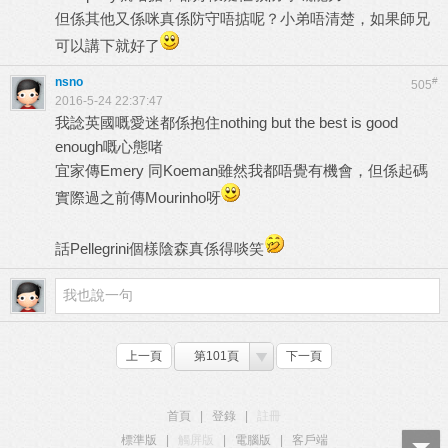
但係其他又係咪真係防守唔掂呢？小弟唔清楚，如果師兄
可以講下就好了
nsno
#
505
2016-5-24 22:37:47
我諗英國嘅愛迷都係抱住nothing but the best is good
enough嘅心態啫
宜家傳Emery 同Koeman雖然我都唔覺有機會，但係起碼
實際過之前傳Mourinho呀
話Pellegrini個樣陰森真係得啖笑
上一頁
第101頁
下一頁
首頁
|
登錄
|
註冊
標準版
|
觸屏版
|
電腦版
|
客戶端