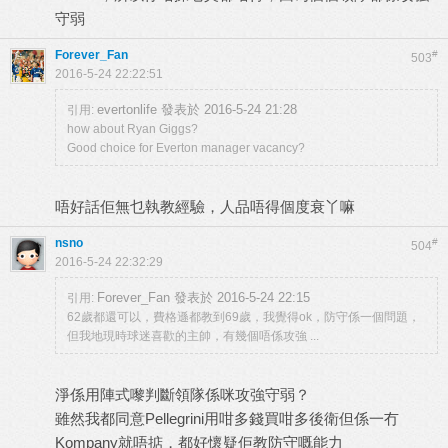
守弱
Forever_Fan
#
503
2016-5-24 22:22:51
evertonlife 發表於 2016-5-24 21:28
引用:
how about Ryan Giggs?
Good choice for Everton manager vacancy?
唔好話佢無乜執教經驗，人品唔得個度衰丫嘛
nsno
#
504
2016-5-24 22:32:29
Forever_Fan 發表於 2016-5-24 22:15
引用:
62歲都還可以，費格遜都教到69歲，我覺得ok，防守係一個問題，
但我地現時球迷喜歡的主帥，有幾個唔係攻強 ...
淨係用陣式嚟判斷領隊係咪攻強守弱？
雖然我都同意Pellegrini用咁多錢買咁多後衛但係一冇
Kompany就唔掂，都好懷疑佢教防守嘅能力