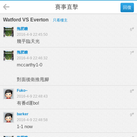
賽事直擊
回復
Watford VS Everton
只看樓主
拖肥糖
#
6
2016-4-9 22:45:50
幾乎臨天光
拖肥糖
#
7
2016-4-9 22:46:32
mccarthy1-0
對面後衛推甩腳
Fuko~
#
8
2016-4-9 22:48:43
有番d運bo!
barker
#
9
2016-4-9 22:48:58
1-1 now