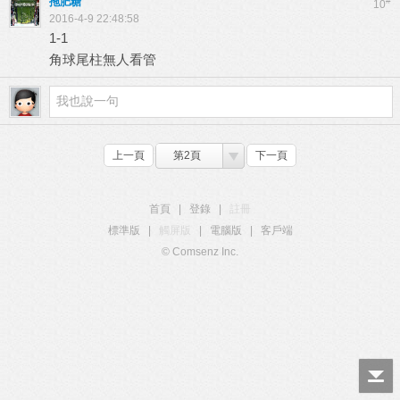
拖肥糖
#
10
2016-4-9 22:48:58
1-1
角球尾柱無人看管
上一頁
第2頁
下一頁
首頁
|
登錄
|
註冊
標準版
|
觸屏版
|
電腦版
|
客戶端
© Comsenz Inc.