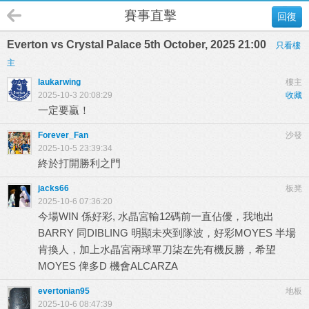
賽事直擊
回復
Everton vs Crystal Palace 5th October, 2025 21:00
只看樓
主
laukarwing
樓主
2025-10-3 20:08:29
收藏
一定要贏！
Forever_Fan
沙發
2025-10-5 23:39:34
終於打開勝利之門
jacks66
板凳
2025-10-6 07:36:20
今場WIN 係好彩, 水晶宮輸12碼前一直佔優，我地出
BARRY 同DIBLING 明顯未夾到隊波，好彩MOYES 半場
肯換人，加上水晶宮兩球單刀柒左先有機反勝，希望
MOYES 俾多D 機會ALCARZA
evertonian95
地板
2025-10-6 08:47:39