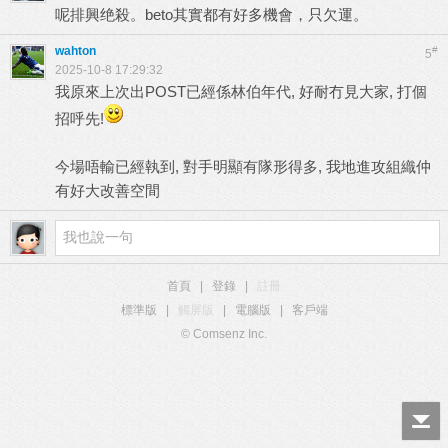
呢排興绝殺。beto其實都有好多機會，只欠運。
wahton
#
5
2025-10-8 17:29:32
我原來上次出POST已經係林伯年代, 好耐冇見大家, 打個
招呼先!
今場唔輸已經執到, 對手明顯有隊形得多, 我地進攻組織仲
有好大改善空間
首頁
|
登錄
|
註冊
標準版
|
觸屏版
|
電腦版
|
客戶端
© Comsenz Inc.