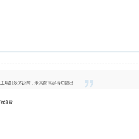
在主場對般茅缺陣 , 米高蘭高趕得切復出
啲浪費