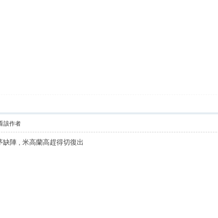
看該作者
茅缺陣 , 米高蘭高趕得切復出