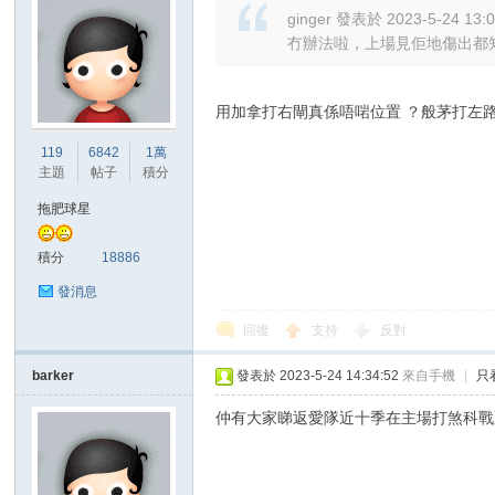
ginger 發表於 2023-5-24 13:
冇辦法啦，上場見佢地傷出都知
用加拿打右閘真係唔啱位置 ？般茅打左
119
6842
1萬
主題
帖子
積分
拖肥球星
積分
18886
發消息
回復
支持
反對
barker
發表於 2023-5-24 14:34:52
來自手機
|
只
仲有大家睇返愛隊近十季在主場打煞科戰