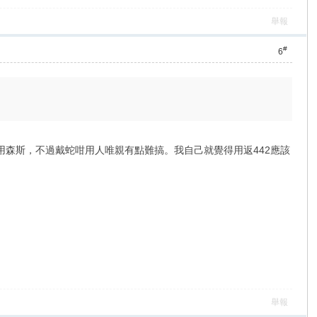
舉報
#
6
森斯，不過戴蛇咁用人唯親有點難搞。我自己就覺得用返442應該
舉報