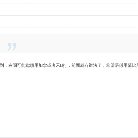
到，右閘可能繼續用加拿或者禾B打，前面就冇辦法了，希望唔係用墓比用