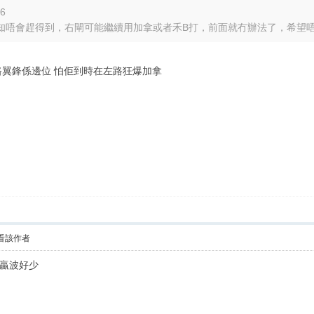
06
唔會趕得到，右閘可能繼續用加拿或者禾B打，前面就冇辦法了，希望唔係用
路翼鋒係邊位 怕佢到時在左路狂爆加拿
看該作者
贏波好少