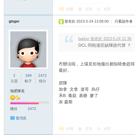
回復
支持
反對
ginger
發表於 2023-5-24 13:06:00
|
只看該作者
barker 發表於 2023-5-24 12:36
DCL 同柏達臣缺陣誰代替 ？
冇辦法啦，上場見佢地傷出都知唔會趕得
最好。
2
349
2472
主題
帖子
積分
碧隊
加拿 文拿 達哥 烏仔
拖肥隊長
禾B 毒菇 基爺 麥了
灰 森斯
積分
2472
發消息
回復
支持
反對