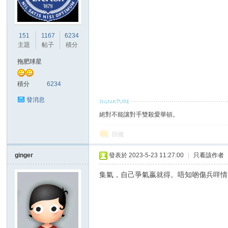
港
151
1167
6234
主題
帖子
積分
拖肥球星
積分
6234
發消息
絕對不能讓對手雙殺愛華頓。
愛
回復
ginger
發表於 2023-5-23 11:27:00
|
只看該作者
集氣，自己爭氣嬴就得。唔知啲傷兵咩情