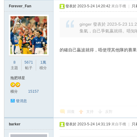
Forever_Fan
發表於 2023-5-24 14:20:42
來自手機
|
只
ginger 發表於 2023-5-23 11:
集氣，自己爭氣嬴就得。唔知
的確自己贏波就得，唔使理其他隊的賽果
8
5671
1萬
主題
帖子
積分
拖肥球星
積分
15157
發消息
回復
支持
反對
barker
發表於 2023-5-24 14:31:19
來自手機
|
只