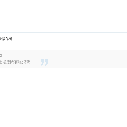
看該作者
33
上場踢閘有啲浪費