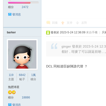
積分
2472
發消息
回復
支持
反對
區
barker
發表於 2023-5-24 12:36:09
來自手機
|
只
ginger 發表於 2023-5-24 12:
都好，咁麥了可以踢返前啲，
DCL 同柏達臣缺陣誰代替 ？
119
6842
1萬
主題
帖子
積分
拖肥球星
積分
18886
發消息