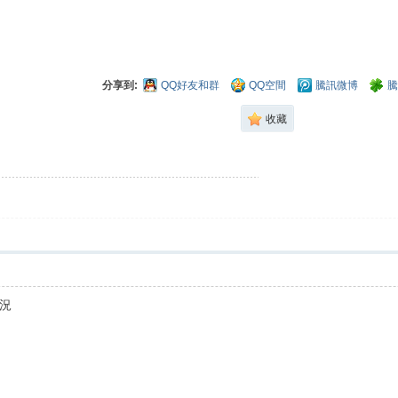
分享到:
QQ好友和群
QQ空間
騰訊微博
騰
收藏
況