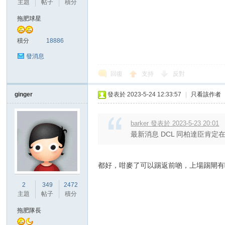
主題
帖子
積分
拖肥球星
積分
18886
發消息
回復
支持
反對
討
ginger
發表於 2023-5-24 12:33:57
|
只看該作者
barker 發表於 2023-5-23 20:01
最新消息 DCL 同柏達臣肯定
都好，咁麥了可以踢返前啲，上場踢閘有
論
2
349
2472
主題
帖子
積分
拖肥隊長