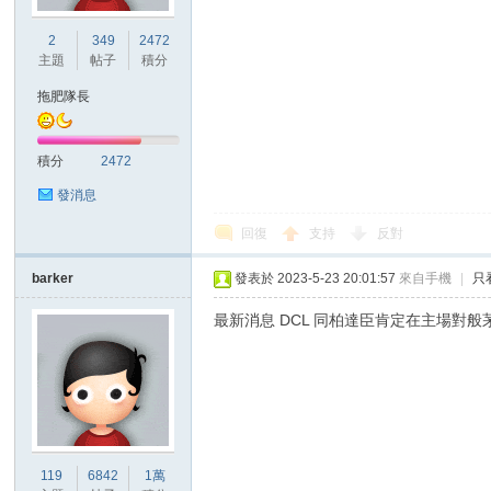
華
2
349
2472
主題
帖子
積分
拖肥隊長
積分
2472
發消息
頓
回復
支持
反對
barker
發表於 2023-5-23 20:01:57
來自手機
|
只
最新消息 DCL 同柏達臣肯定在主場對般
迷
119
6842
1萬