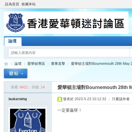
設為首頁
收藏本站
論壇
論壇
愛華頓專區
賽事直擊
愛華頓主場對Bournemouth 28th May 2
愛華頓主場對Bournemouth 28th May
查看:
6421
|
回復:
14
香
»
›
›
›
laukarwing
發表於 2023-5-23 10:12:32
|
只看該作者
一定要贏呀！