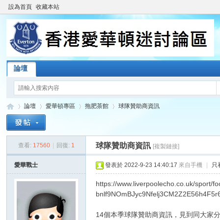
設為首頁
收藏本站
論壇
論壇
愛華頓專區
拖肥茶館
球隊贊助商資訊
球隊贊助商資訊
查看:
17560
|
回復:
1
[複製鏈接]
香
»
›
›
›
愛華戰士
發表於 2022-9-23 14:40:17
來自手機
|
只
https://www.liverpoolecho.co.uk/sport/fo
bnlf9NOmBJyc9Nfelj3CM2Z2E56h4F5r6
14個本季球隊贊助商資訊，見到同大家