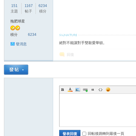
華
151
1167
6234
主題
帖子
積分
拖肥球星
積分
6234
絕對不能讓對手雙殺愛華頓。
發消息
回復
頓
迷
回帖後跳轉到最後一頁
發表回復