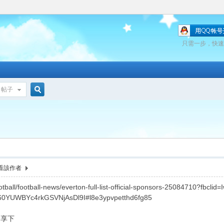
只需一步，快速
帖子
搜
索
看該作者
otball/football-news/everton-full-list-official-sponsors-25084710?fbclid
0YUWBYc4rkGSVNjAsDl9I#l8e3ypvpetthd6fg85
分享下