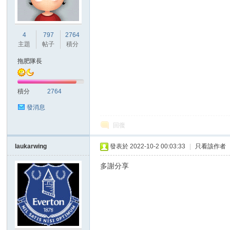
港
4
797
2764
主題
帖子
積分
拖肥隊長
積分
2764
發消息
回復
愛
laukarwing
發表於 2022-10-2 00:03:33
|
只看該作者
多謝分享