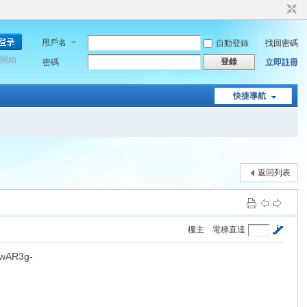
用戶名
自動登錄
找回密碼
開始
登錄
密碼
立即註冊
快捷導航
返回列表
樓主
電梯直達
=IwAR3g-