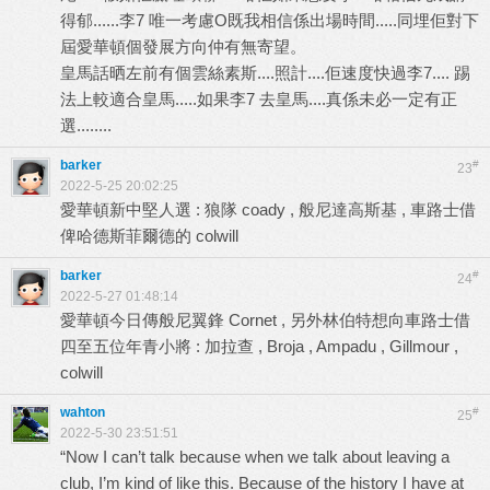
得郁......李7 唯一考慮O既我相信係出場時間.....同埋佢對下
屆愛華頓個發展方向仲有無寄望。
皇馬話晒左前有個雲絲素斯....照計....佢速度快過李7.... 踢
法上較適合皇馬.....如果李7 去皇馬....真係未必一定有正
選........
barker
#
23
2022-5-25 20:02:25
愛華頓新中堅人選 : 狼隊 coady , 般尼達高斯基 , 車路士借
俾哈德斯菲爾德的 colwill
barker
#
24
2022-5-27 01:48:14
愛華頓今日傳般尼翼鋒 Cornet , 另外林伯特想向車路士借
四至五位年青小將 : 加拉查 , Broja , Ampadu , Gillmour ,
colwill
wahton
#
25
2022-5-30 23:51:51
“Now I can’t talk because when we talk about leaving a
club, I’m kind of like this. Because of the history I have at