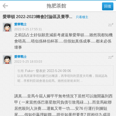
拖肥茶館
回復
愛華頓 2022-2023轉會討論區及賽季...
只看樓主
愛華戰士
#
21
2022-5-25 17:55:11
之前話占士好似願意減薪考慮返黎愛華頓.....雖然我都知機
會唔高.....唔似係林伯杯茶.....但假如真係成事.....都未必係
壞事
愛華戰士
#
22
2022-5-25 18:03:03
Fuko~ 發表於 2022-5-24 09:06
引用:
以皇馬而家爭唔到麥巴比嚟講，再爭唔到利雲度夫司機，我就認為
呢…李察利臣就會過去鍠馬。雖然佢射術未到 ...
講真.....皇馬今屆人腳平平無奇情況下居然可以拋開贏到西
甲 ( 一來當然係巴塞星散同負債引致甩碌....)...而皇馬歐聯
居然殺到入決賽.....運氣又寄一功.....安76 行運行到腳趾
尾......假如佢贏埋歐聯.....咁佢如果想要李7 咁相信九成請