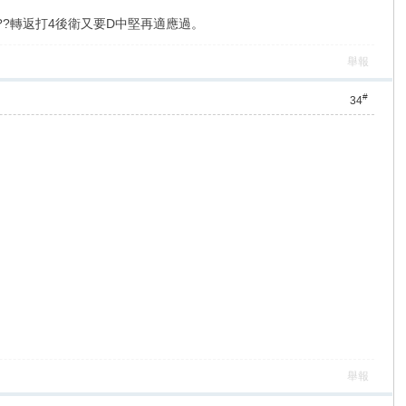
???轉返打4後衛又要D中堅再適應過。
舉報
#
34
舉報