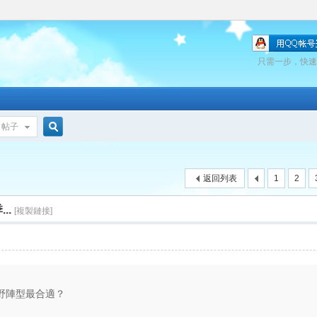
只需一步，快速
帖子
搜
返回列表
1
2
索
..
[複製鏈接]
野陣型最合適？