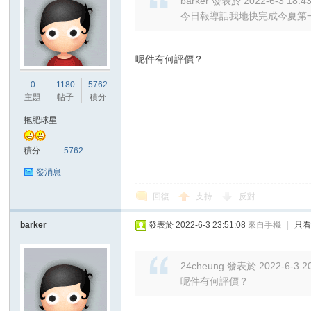
barker 發表於 2022-6-3 18:4
今日報導話我地快完成今夏第一簽般尼中
呢件有何評價？
0
1180
5762
主題
帖子
積分
拖肥球星
積分
5762
發消息
回復
支持
反對
barker
發表於 2022-6-3 23:51:08
來自手機
|
只
24cheung 發表於 2022-6-3 20
呢件有何評價？