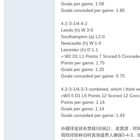
Goals per game: 1.08
Goals conceded per game: 1.85
4-2-3-1/4-4-2
Leeds (h) W 3-0
區
Southampton (a) L2-0
Newcastle (h) W 1-0
Leicester (h) D 1-1
= W2 D1 L1 Points 7 Scored 5 Concede
Points per game: 1.75
Goals per game: 1.25
Goals conceded per game: 0.75
4-2-3-1/4-3-3 combined, which I think w
=W3.5 D1 L6 Points 12 Scored 12 Con
Points per game: 1.14
Goals per game: 1.14
Goals conceded per game: 1.43
外國球迷就有禁樣GE統計。老實講，咩
我唔排除林伯特真係搵齊人腳踢3-4-3