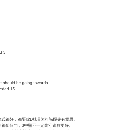
d 3
e should be going towards....
ceded 15
陣式都好，都要你D球員岩打識踢先有意思。
。但都係個句，3中堅不一定防守進攻更好。