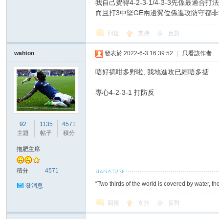
我自己覺得4-2-3-1/4-3-3先係最
而且打3中堅GE兩邊翼位係進攻防守都非常
回復
支持
反對
wahton
發表於 2022-6-3 16:39:52
|
只看該作者
唔好搞咁多野啦, 我地進攻已經唔多掂
專心4-2-3-1 打防反
92
1135
4571
主題
帖子
積分
拖肥主席
積分
4571
“Two thirds of the world is covered by water, th
發消息
回復
支持
反對