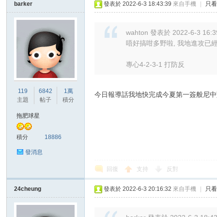
barker
發表於 2022-6-3 18:43:39
來自手機
|
只
wahton 發表於 2022-6-3 16:3
唔好搞咁多野啦, 我地進攻已
專心4-2-3-1 打防反
119
6842
1萬
今日報導話我地快完成今夏第一簽般尼中堅達高斯基 
主題
帖子
積分
拖肥球星
積分
18886
發消息
回復
支持
反對
24cheung
發表於 2022-6-3 20:16:32
來自手機
|
只