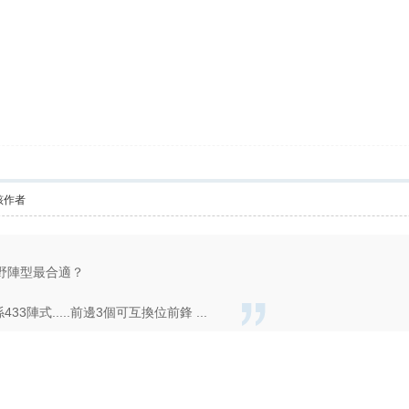
該作者
野陣型最合適？
陣式.....前邊3個可互換位前鋒 ...