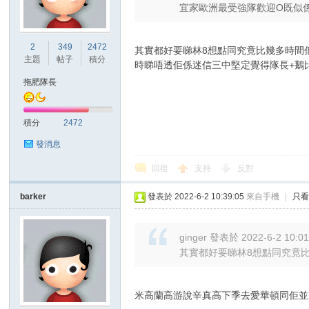
宜家歐洲最受強隊歡迎O既似係433
港
2
349
2472
其實都好要睇林8想點同究竟比幾多時間
主題
帖子
積分
時睇唔透佢係迷信三中堅定覺得隊長+鵝比
拖肥隊長
積分
2472
發消息
回復
支持
反對
愛
barker
發表於 2022-6-2 10:39:05
來自手機
|
只
ginger 發表於 2022-6-2 10:0
其實都好要睇林8想點同究竟比
米高蘭高游說辛真高下季去愛華頓同佢並