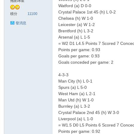
拖肥球星
Watford (a) D 0-0
Crystal Palace 1st 45 (h) L 0-2
積分
11100
Chelsea (h) W 1-0
發消息
Leicester (a) W 1-2
Brentford (h) L 3-2
Arsenal (a) L 1-5
= W2 D1 L4.5 Points 7 Scored 7 Conce
討
Points per game: 0.93
Goals per game: 0.93
Goals conceded per game: 2
4-3-3
Man City (h) L 0-1
Spurs (a) L 5-0
West Ham (a) L 2-1
Man Utd (h) W 1-0
Burnley (a) L 3-2
論
Crystal Palace 2nd 45 (h) W 3-0
Liverpool (a) L 1-0
= W1.5 D0 L5 Points 6 Scored 7 Conce
Points per game: 0.92