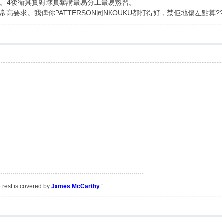
適合打法。4後衛其實對球員黎講最易分工最易熟習。
高要求。我俾你PATTERSON同NKOUKU都打得好，禁佢地傷左點算
e rest is covered by
James McCarthy
.”