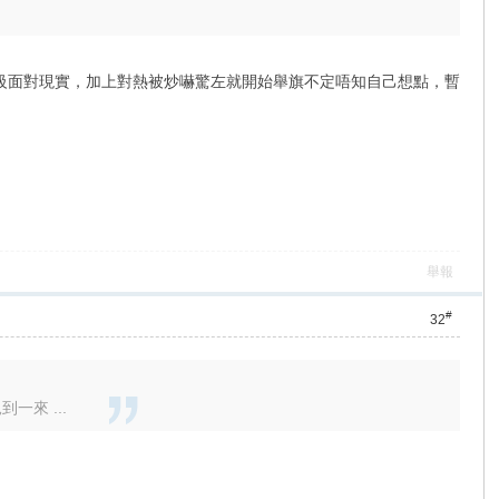
級面對現實，加上對熱被炒嚇驚左就開始舉旗不定唔知自己想點，暫
舉報
#
32
來 ...