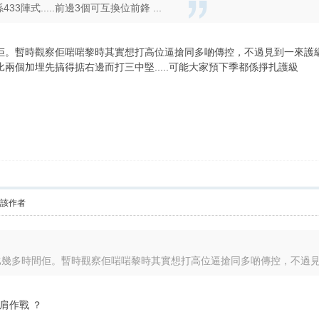
陣式.....前邊3個可互換位前鋒 ...
佢。暫時觀察佢啱啱黎時其實想打高位逼搶同多啲傳控，不過見到一來護
兩個加埋先搞得掂右邊而打三中堅.....可能大家預下季都係掙扎護級
看該作者
1
幾多時間佢。暫時觀察佢啱啱黎時其實想打高位逼搶同多啲傳控，不過見到一
肩作戰 ？