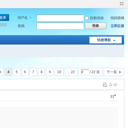
用戶名
自動登錄
找回密碼
開始
登錄
密碼
立即註冊
快捷導航
3
4
5
6
7
8
9
10
... 22
/ 22 頁
下一頁
#
31