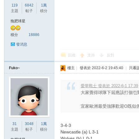
華
119
6842
1萬
主題
帖子
積分
拖肥球星
積分
18886
發消息
回復
支持
反對
頓
Fuko~
樓主
|
發表於 2022-6-2 19:45:40
|
只看
愛華戰士 發表於 2022-6-1 17:39
大家覺得球隊下屆應該打個乜
宜家歐洲最受強隊歡迎O既似係433
31
3048
1萬
3-4-3
迷
主題
帖子
積分
Newcastle (a) L 3-1
Wolves (h) L 0-1