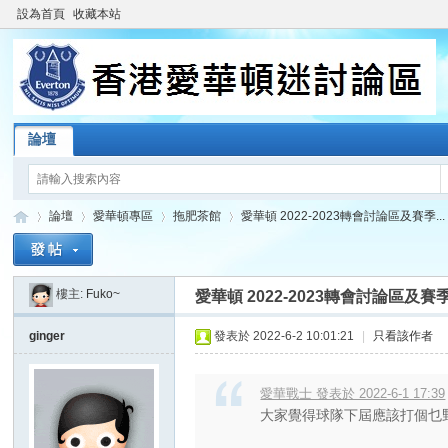
設為首頁
收藏本站
論壇
論壇
愛華頓專區
拖肥茶館
愛華頓 2022-2023轉會討論區及賽季...
樓主:
Fuko~
愛華頓 2022-2023轉會討論區及賽季.
香
»
›
›
›
ginger
發表於 2022-6-2 10:01:21
|
只看該作者
愛華戰士 發表於 2022-6-1 17:39
大家覺得球隊下屆應該打個乜