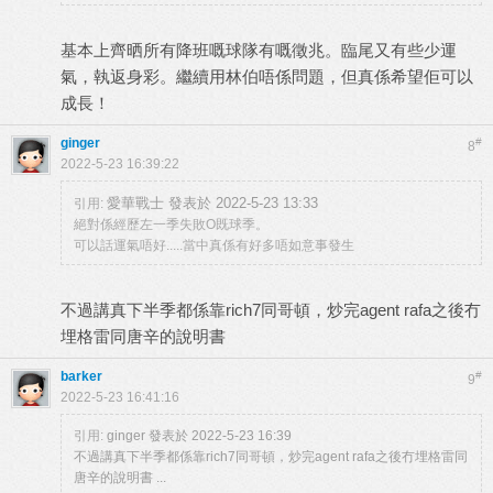
基本上齊晒所有降班嘅球隊有嘅徵兆。臨尾又有些少運
氣，執返身彩。繼續用林伯唔係問題，但真係希望佢可以
成長！
ginger
#
8
2022-5-23 16:39:22
愛華戰士 發表於 2022-5-23 13:33
引用:
絕對係經歷左一季失敗O既球季。
可以話運氣唔好.....當中真係有好多唔如意事發生
不過講真下半季都係靠rich7同哥頓，炒完agent rafa之後冇
埋格雷同唐辛的說明書
barker
#
9
2022-5-23 16:41:16
引用:
ginger 發表於 2022-5-23 16:39
不過講真下半季都係靠rich7同哥頓，炒完agent rafa之後冇埋格雷同
唐辛的說明書 ...