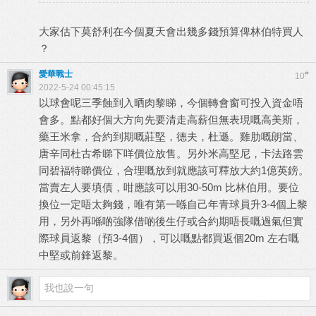
大家估下莫舒利在今個夏天會出幾多錢預算俾林伯特買人
？
愛華戰士
#
10
2022-5-24 00:45:15
以球會呢三季蝕到入晒肉黎睇，今個轉會窗可投入資金唔
會多。點都好個大方向先要清走高薪但無表現嘅高美斯，
藥王米拿，合約到期嘅莊堅，德夫，杜遜。雞肋嘅朗當、
唐辛同杜古希睇下咩價位放售。另外米高堅尼，卡法路雲
同碧福特睇價位，合理嘅放到就應該可釋放大約1億英鎊。
當賣左人要填債，咁應該可以用30-50m 比林伯用。要位
換位一定唔太夠錢，唯有第一喺自己年青球員升3-4個上黎
用，另外再喺啲強隊借啲後生仔或合約期唔長嘅過氣但實
際球員返黎（預3-4個），可以嘅點都買返個20m 左右嘅
中堅或前鋒返黎。