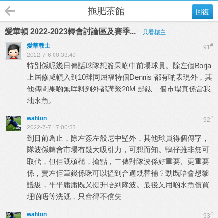
拖肥茶館
回復
愛華頓 2022-2023轉會討論區及賽季...
只看樓主
愛華戰士
#
91
2022-7-6 00:33:40
特別係呢幾日傳話球隊想簽果啲中前場球員。除左個Borja
上屆修咸頓入到10球同屈福特個Dennis 都有啲表現外，其
他傳聞果啲無咩料到外都講緊20M 起錶，個市場真係當我
地水魚。
wahton
#
92
2022-7-7 17:06:33
到目前為止，除左簽左般尼中堅外，其他球員得個傳字，
隊波係轉會市場有幾大吸引力，可想而知。鴨仔雖非無可
取代，但佢既頭槌，搶點，二傳對隊波係好重要。更重要
係，賣左佢筆錢係咪可以搵到合適既替補？勁既唔會想黎
護級，平平庸庸既又提升唔到隊波。最後又用啲水魚價買
埋啲唔等洗既，只會得不償失
wahton
#
93