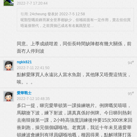
2022-7-7 17:20:44
引用:
24cheung 發表於 2022-7-5 12:58
呢類型嘅前鋒而家全世界都缺少，佢喺前面有一定作用，賣左佢但買
唔返個替代，之前買個已成名有名氣既堅尼 ...
同意。上季成績咁差，同佢長時間缺陣都有幾大關係，前
面冇人停到波
ngkk821
#
94
2022-7-11 22:41:50
點解愛隊買人永遠比人當水魚劏，其他隊又唔覺這情況，
唉。。。
愛華戰士
#
95
2022-7-12 10:48:35
多口一提，睇完愛華頓第一課操練啲片。例牌嘅笑嘻嘻，
馬騮搶下波，練下射波，講真真係好例牌。今日睇到熱刺
去南韓操第一課，2小時高強度訓練後仲要15次300米來回
衝刺跑，操完個個瞓喺地。老實講，我近十年未見過愛華
頓練波會練到有球員瞓喺地嘅，種因得果，點解球隊打落