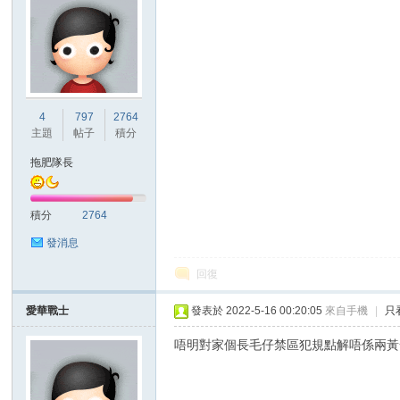
4
797
2764
主題
帖子
積分
拖肥隊長
積分
2764
發消息
回復
愛華戰士
發表於 2022-5-16 00:20:05
來自手機
|
只
唔明對家個長毛仔禁區犯規點解唔係兩黃