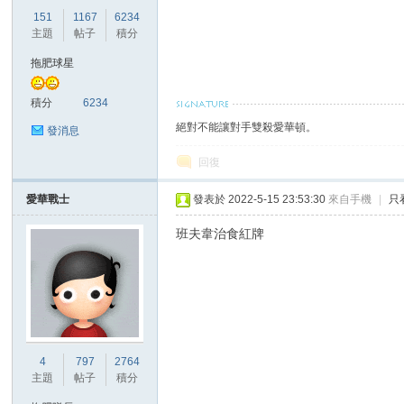
華
151
1167
6234
主題
帖子
積分
拖肥球星
積分
6234
絕對不能讓對手雙殺愛華頓。
發消息
回復
頓
愛華戰士
發表於 2022-5-15 23:53:30
來自手機
|
只
班夫韋治食紅牌
4
797
2764
迷
主題
帖子
積分