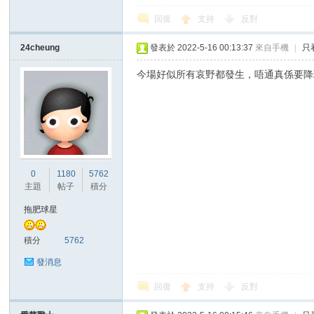
回復
支持
反對
24cheung
發表於 2022-5-16 00:13:37
來自手機
|
只
今場好似所有哀野都發生，唔通真係要降班..
0
1180
5762
主題
帖子
積分
拖肥球星
積分
5762
發消息
回復
支持
反對