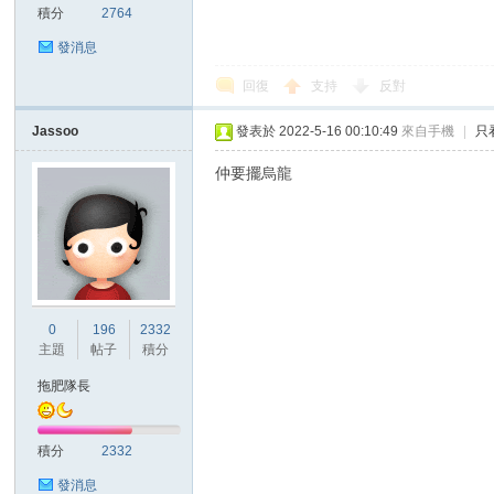
積分
2764
發消息
回復
支持
反對
區
Jassoo
發表於 2022-5-16 00:10:49
來自手機
|
只
仲要擺烏龍
0
196
2332
主題
帖子
積分
拖肥隊長
積分
2332
發消息