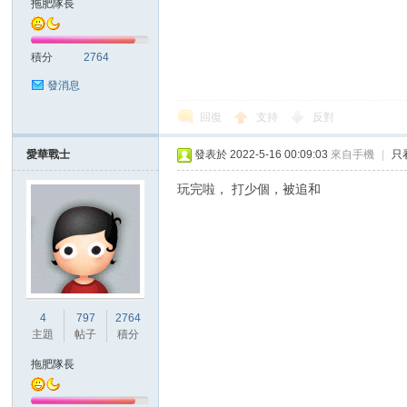
拖肥隊長
積分
2764
發消息
回復
支持
反對
討
愛華戰士
發表於 2022-5-16 00:09:03
來自手機
|
只
玩完啦， 打少個，被追和
4
797
2764
論
主題
帖子
積分
拖肥隊長