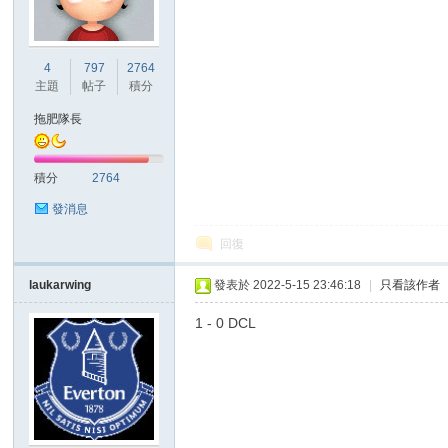
港
4
797
2764
主題
帖子
積分
拖肥隊長
積分
2764
發消息
回復
愛
laukarwing
發表於 2022-5-15 23:46:18
|
只看該作者
1 - 0 DCL