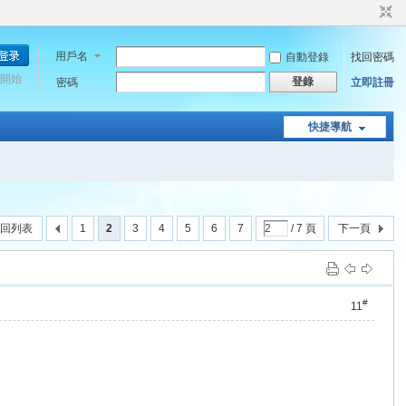
用戶名
自動登錄
找回密碼
開始
登錄
密碼
立即註冊
快捷導航
回列表
1
2
3
4
5
6
7
/ 7 頁
下一頁
#
11