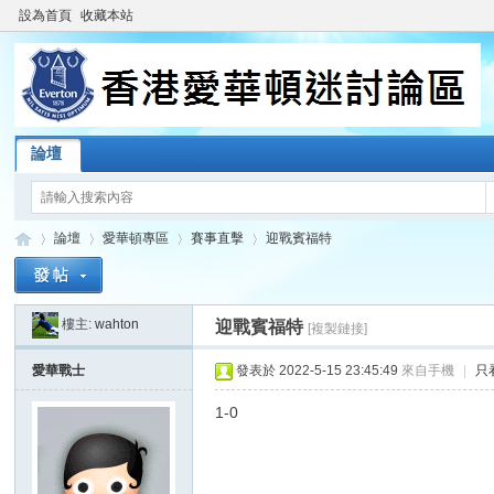
設為首頁
收藏本站
論壇
論壇
愛華頓專區
賽事直擊
迎戰賓福特
樓主:
wahton
迎戰賓福特
[複製鏈接]
香
»
›
›
›
愛華戰士
發表於 2022-5-15 23:45:49
來自手機
|
只
1-0