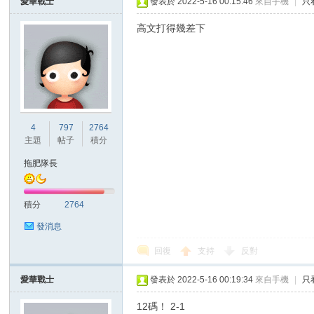
愛華戰士
發表於 2022-5-16 00:15:46
來自手機
|
只
高文打得幾差下
4
797
2764
主題
帖子
積分
拖肥隊長
積分
2764
發消息
回復
支持
反對
愛華戰士
發表於 2022-5-16 00:19:34
來自手機
|
只
12碼！ 2-1