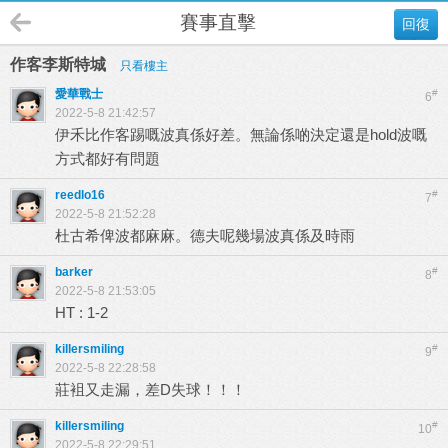
賽事直擊
回復
作客李斯特城
只看樓主
愛華戰士
#
6
2022-5-8 21:42:57
伊禾比作客踢嘅波真係好差。無論係啲決定還是hold波嘅
方式都好有問題
reedlo16
#
7
2022-5-8 21:52:28
杜古希俾波都麻麻。德夫呢幾場波真係及時雨
barker
#
8
2022-5-8 21:53:05
HT : 1-2
killersmiling
#
9
2022-5-8 22:28:58
莊袓又走漏，差D失球！！！
killersmiling
#
10
2022-5-8 22:29:51