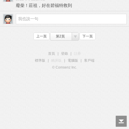
廢柴！莊祖，好在碧福特救到
上一頁
第2頁
下一頁
首頁
|
登錄
|
註冊
標準版
|
觸屏版
|
電腦版
|
客戶端
© Comsenz Inc.