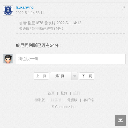
laukarwing
#
5
2022-5-1 14:58:14
拖肥1878 發表於 2022-5-1 14:12
引用:
知否般尼同列斯已經有34分？！
般尼同列斯已經有34分！
上一頁
第1頁
下一頁
首頁
|
登錄
|
註冊
標準版
|
觸屏版
|
電腦版
|
客戶端
© Comsenz Inc.