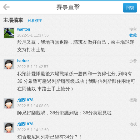
賽事直擊
回復
主場擋車
只看樓主
wahton
樓主
2022-5-1 11:37:55
收藏
般尼又贏，我地再無退路，請班友做好自己，乘主場球迷
支持打出士氣
barker
沙發
2022-5-1 11:42:57
我預計愛隊最後六場戰績係一勝四和一負得七分, 到時有
36 分希望可壓過列斯聯護级成功 ( 我唔信列斯跟住兩場可
在阿仙奴 車路士手上搶分 )
拖肥1878
板凳
2022-5-1 14:08:03
師兄好樂觀喎，36分都護到級；36分英冠見啦
拖肥1878
地板
2022-5-1 14:12:59
知否般尼同列斯已經有34分？！