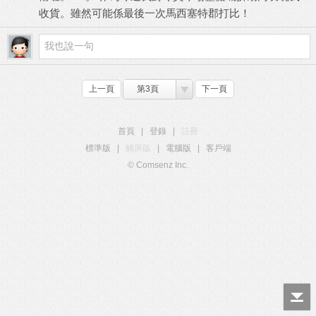
收貨。雖然可能係最後一次馬西塞特郡打比！
上一頁
第3頁
下一頁
首頁
|
登錄
|
註冊
標準版
|
觸屏版
|
電腦版
|
客戶端
© Comsenz Inc.