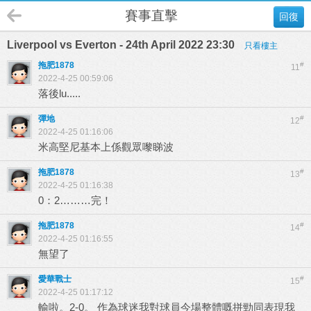
賽事直擊
回復
Liverpool vs Everton - 24th April 2022 23:30
只看樓主
拖肥1878
#
11
2022-4-25 00:59:06
落後lu.....
彈地
#
12
2022-4-25 01:16:06
米高堅尼基本上係觀眾嚟睇波
拖肥1878
#
13
2022-4-25 01:16:38
0：2………完！
拖肥1878
#
14
2022-4-25 01:16:55
無望了
愛華戰士
#
15
2022-4-25 01:17:12
輸啦。2-0。 作為球迷我對球員今場整體嘅拼勁同表現我