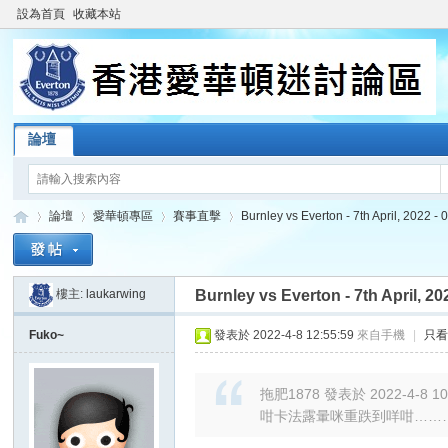
設為首頁
收藏本站
論壇
論壇
愛華頓專區
賽事直擊
Burnley vs Everton - 7th April, 2022 - 
樓主:
laukarwing
Burnley vs Everton - 7th April, 20
香
»
›
›
›
Fuko~
發表於 2022-4-8 12:55:59
來自手機
|
只
拖肥1878 發表於 2022-4-8 10
咁卡法露暈咪重跌到咩咁……