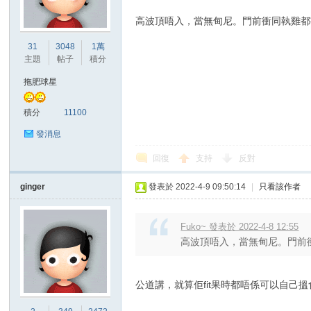
高波頂唔入，當無甸尼。門前衝同執雞都
港
31
3048
1萬
主題
帖子
積分
拖肥球星
積分
11100
發消息
回復
支持
反對
愛
ginger
發表於 2022-4-9 09:50:14
|
只看該作者
Fuko~ 發表於 2022-4-8 12:55
高波頂唔入，當無甸尼。門前衝
公道講，就算佢fit果時都唔係可以自