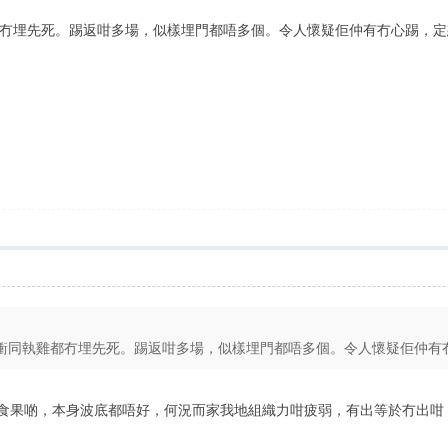
冇埋先死。踢返咁多場，似樣埋門都唔多個。令人懷疑佢仲有冇心踢，定
同執雞都冇埋先死。踢返咁多場，似樣埋門都唔多個。令人懷疑佢仲有冇心
己搵食果啲，本身波底都唔好，何況而家我地組織力咁疲弱，有出等於冇出咁