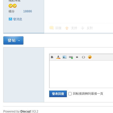
拖肥球星
積分
18886
發消息
回復
支持
反對
討
論
回帖後跳轉到最後一頁
發表回復
Powered by
Discuz!
X3.2