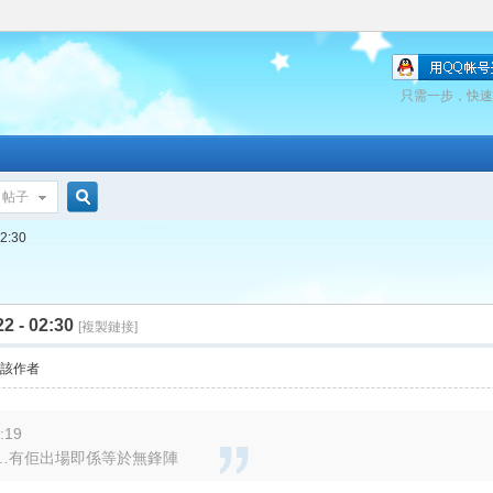
只需一步，快速
帖子
搜
02:30
22 - 02:30
索
[複製鏈接]
看該作者
:19
…有佢出場即係等於無鋒陣