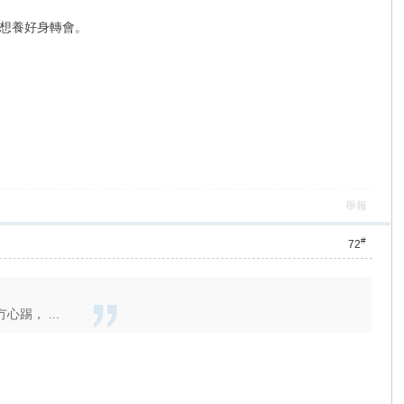
想養好身轉會。
舉報
#
72
踢， ...