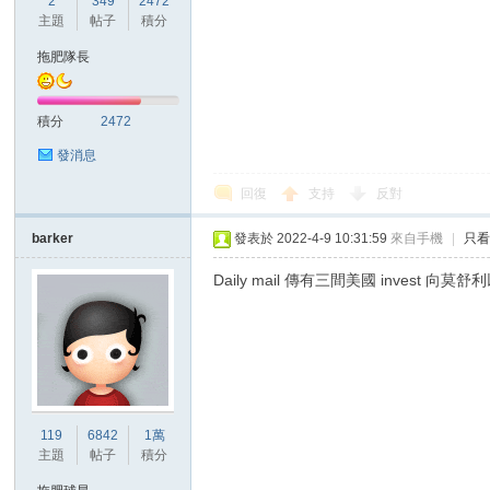
2
349
2472
華
主題
帖子
積分
拖肥隊長
積分
2472
發消息
回復
支持
反對
頓
barker
發表於 2022-4-9 10:31:59
來自手機
|
只
Daily mail 傳有三間美國 invest 向莫舒
119
6842
1萬
迷
主題
帖子
積分