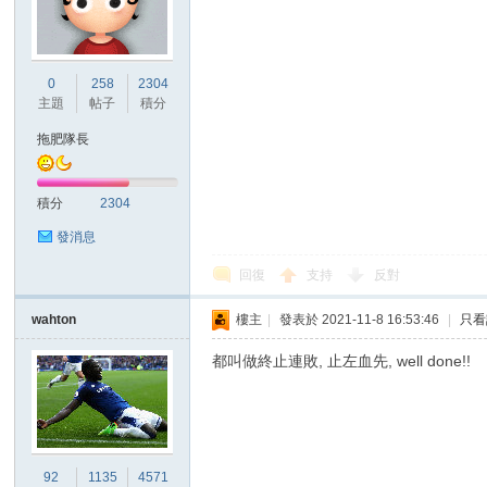
0
258
2304
主題
帖子
積分
拖肥隊長
積分
2304
發消息
回復
支持
反對
wahton
樓主
|
發表於 2021-11-8 16:53:46
|
只看
都叫做終止連敗, 止左血先, well done!!
92
1135
4571