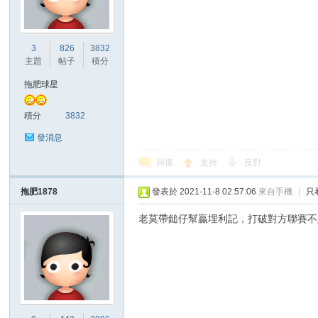
港
3
826
3832
主題
帖子
積分
拖肥球星
積分
3832
發消息
回復
支持
反對
愛
拖肥1878
發表於 2021-11-8 02:57:06
來自手機
|
只
老莫帶鎚仔幫贏埋利記，打破對方聯賽不