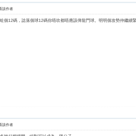
看該作者
咗個12碼，諗落個球12碼你唔吹都唔應該俾龍門球。明明個攻勢仲繼續
看該作者