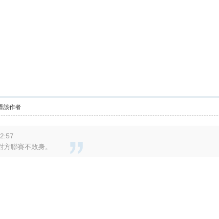
看該作者
2:57
對方聯賽不敗身。