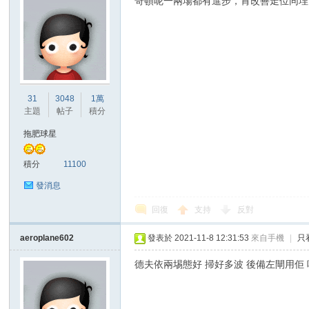
哥頓呢一兩場都有進步，肯改善走位同埋
31
3048
1萬
主題
帖子
積分
拖肥球星
積分
11100
發消息
回復
支持
反對
aeroplane602
發表於 2021-11-8 12:31:53
來自手機
|
只
德夫依兩埸態好 掃好多波 後備左閘用佢