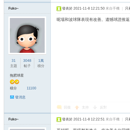
Fuko~
發表於 2021-11-8 12:21:50
來自手機
|
只
呢場和波球隊表現有改善。遺憾球證推返
31
3048
1萬
主題
帖子
積分
拖肥球星
積分
11100
發消息
回復
支持
反對
Fuko~
發表於 2021-11-8 12:22:51
來自手機
|
只