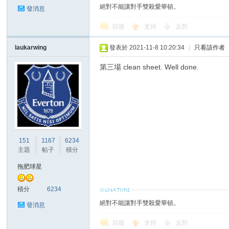
絕對不能讓對手雙殺愛華頓。
發消息
回復
支持
反對
laukarwing
發表於 2021-11-8 10:20:34
|
只看該作者
區
第三場 clean sheet. Well done.
151
1167
6234
主題
帖子
積分
拖肥球星
積分
6234
絕對不能讓對手雙殺愛華頓。
發消息
回復
支持
反對