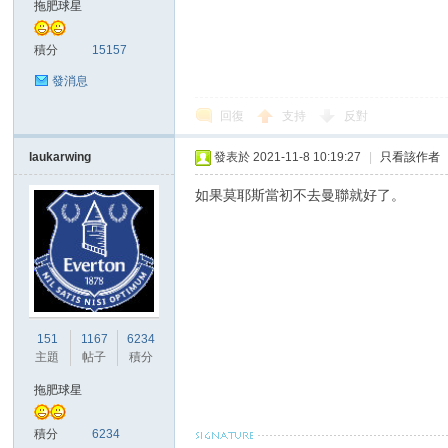
拖肥球星
積分
15157
發消息
回復
支持
反對
laukarwing
發表於 2021-11-8 10:19:27
|
只看該作者
討
如果莫耶斯當初不去曼聯就好了。
151
1167
6234
主題
帖子
積分
論
拖肥球星
積分
6234