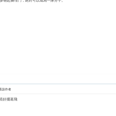
多啲起腳埋門，絕對可以成為一隊分子。
看該作者
 唔好擺葛飛