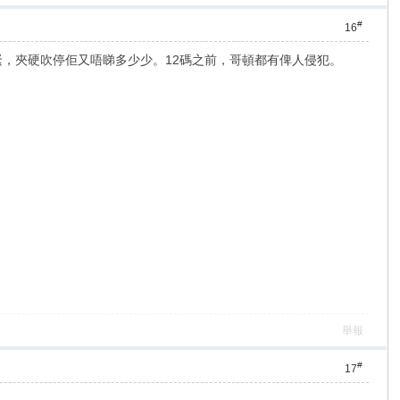
#
16
緊，夾硬吹停佢又唔睇多少少。12碼之前，哥頓都有俾人侵犯。
舉報
#
17