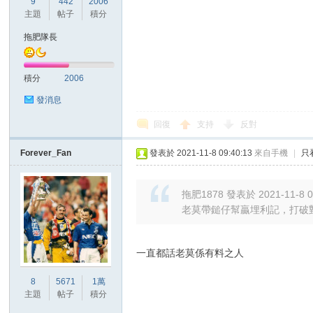
9
442
2006
華
主題
帖子
積分
拖肥隊長
積分
2006
發消息
回復
支持
反對
頓
Forever_Fan
發表於 2021-11-8 09:40:13
來自手機
|
只
拖肥1878 發表於 2021-11-8 0
老莫帶鎚仔幫贏埋利記，打破
一直都話老莫係有料之人
8
5671
1萬
迷
主題
帖子
積分