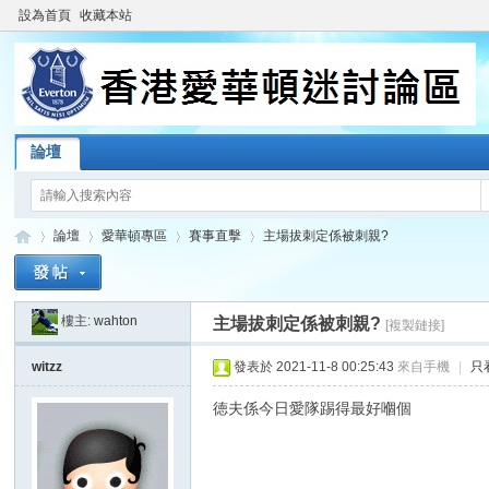
設為首頁
收藏本站
論壇
論壇
愛華頓專區
賽事直擊
主場拔刺定係被刺親?
樓主:
wahton
主場拔刺定係被刺親?
[複製鏈接]
香
»
›
›
›
witzz
發表於 2021-11-8 00:25:43
來自手機
|
只
徳夫係今日愛隊踢得最好嗰個