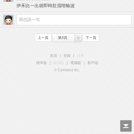
伊禾比一出就即時肚瀉咁輸波
上一頁
第3頁
下一頁
首頁
|
登錄
|
註冊
標準版
|
觸屏版
|
電腦版
|
客戶端
© Comsenz Inc.