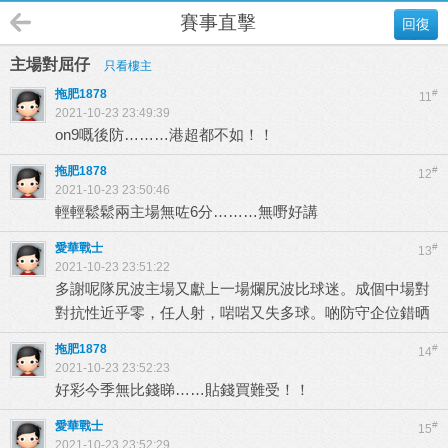
賽事直擊
回復
主場對屈仔
只看樓主
拖肥1878
#
11
2021-10-23 23:49:39
on9嘅後防………港超都不如！！
拖肥1878
#
12
2021-10-23 23:50:46
輕輕鬆鬆兩主場無咗6分………無嘢好講
愛華戰士
#
13
2021-10-23 23:51:22
多謝呢隊尻波主場又獻上一場爛尻波比球迷。成個中場對
對抗性近乎零，任人射，啱啱又失多球。啲防守企位錯晒
拖肥1878
#
14
2021-10-23 23:52:23
好彩今季無比錢睇……貼錢買難受！！
愛華戰士
#
15
2021-10-23 23:52:29