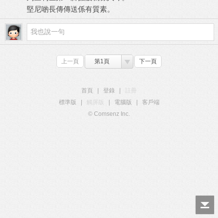
堅尼啲長傳傳送係有質素。
上一頁
第1頁
下一頁
首頁
|
登錄
|
註冊
標準版
|
觸屏版
|
電腦版
|
客戶端
© Comsenz Inc.