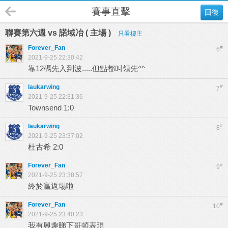
賽事直擊
回復
聯賽第六週 vs 諾域冶 ( 主場 )
只看樓主
Forever_Fan
#
6
2021-9-25 22:30:42
靠12碼先入到波.....但點都叫領先^^
laukarwing
#
7
2021-9-25 22:31:36
Townsend 1:0
laukarwing
#
8
2021-9-25 23:37:02
杜古希 2:0
Forever_Fan
#
9
2021-9-25 23:38:57
終於贏返場啦
Forever_Fan
#
10
2021-9-25 23:40:23
我有興趣睇下哥頓表現