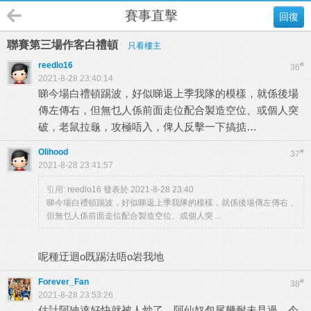
賽事直擊
回復
聯賽第三場作客白禮頓
只看樓主
reedlo16
#
36
2021-8-28 23:40:14
睇今場白禮頓踢波，好似睇返上季我隊的模樣，就係後場
傳左傳右，但無乜人係前面走位配合製造空位、或個人突
破，老鼠拉龜，攻極唔入，俾人反擊一下搞掂…
Olihood
#
37
2021-8-28 23:41:57
引用:
reedlo16 發表於 2021-8-28 23:40
睇今場白禮頓踢波，好似睇返上季我隊的模樣，就係後場傳左傳右，
但無乜人係前面走位配合製造空位、或個人突 ...
呢種迂迴o既踢法唔o岩我地
Forever_Fan
#
38
2021-8-28 23:53:26
估計阿廸達好快就被人炒了，阿仙奴包尾幾耐未見過，今