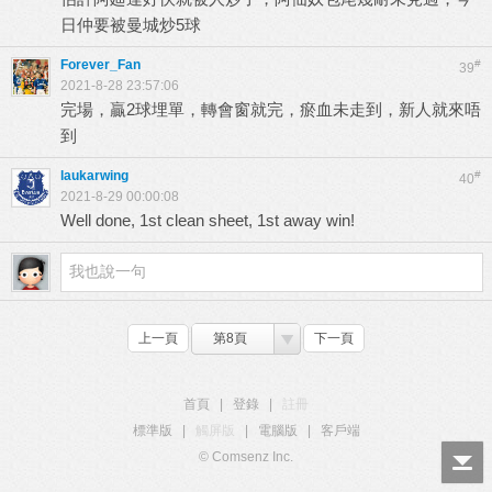
日仲要被曼城炒5球
Forever_Fan
#
39
2021-8-28 23:57:06
完場，贏2球埋單，轉會窗就完，瘀血未走到，新人就來唔
到
laukarwing
#
40
2021-8-29 00:00:08
Well done, 1st clean sheet, 1st away win!
上一頁
第8頁
下一頁
首頁
|
登錄
|
註冊
標準版
|
觸屏版
|
電腦版
|
客戶端
© Comsenz Inc.